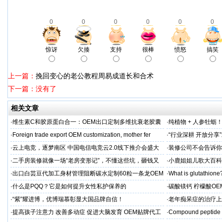
0
0
0
0
0
0
惊讶
欠揍
支持
很棒
愤怒
搞笑
上一篇：
挽回变心的老公教程周易成道长和合术
下一篇：没有了
相关文章
·
维生素C和胶原蛋白合一：OEM出口定制多维抗衰老胶囊
·
纯植物 + 人参牡蛎
力保驾护航
·
Foreign trade export OEM customization, mother fer
·
“行业深耕 开放分
·
云上电竞，逐梦南区 中国电信电竞云2.0线下推介会盛大
·
装修公司不会告诉你
启幕
·
二手房装修就像一场“老房变形记”，不懂这些坑，砸钱又
·
小鹿姐姐儿歌大百科
糟心！看完这篇再开工
·
出口白芸豆代加工身材管理阻断碳水定制60粒一条龙OEM
·
What is glutathione?
贴牌
·
什么是PQQ？它是如何提升女性私护保养的
·
碳酸镁钙 柠檬酸OE
制
·
“紫”耀进博，优博瑞慕彰显大国品牌自信！
·
老年痴呆症的治疗上
吻合术)
·
提高孩子注意力 改善多动症 促进大脑发育 OEM贴牌代工
·
Compound peptide 