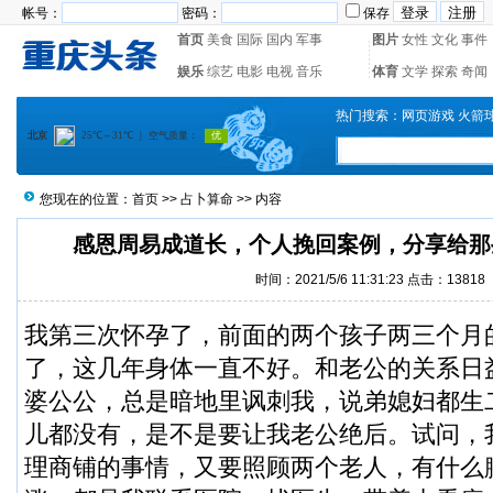
帐号：
密码：
保存
首页
美食
国际
国内
军事
图片
女性
文化
事件
娱乐
综艺
电影
电视
音乐
体育
文学
探索
奇闻
热门搜索：
网页游戏
火箭
您现在的位置：
首页
>>
占卜算命
>> 内容
感恩周易成道长，个人挽回案例，分享给那
时间：2021/5/6 11:31:23 点击：13818
我第三次怀孕了，前面的两个孩子两三个月
了，这几年身体一直不好。和老公的关系日
婆公公，总是暗地里讽刺我，说弟媳妇都生
儿都没有，是不是要让我老公绝后。试问，
理商铺的事情，又要照顾两个老人，有什么