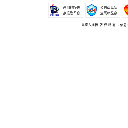
重庆头条网 版 权 所 有 ，信息