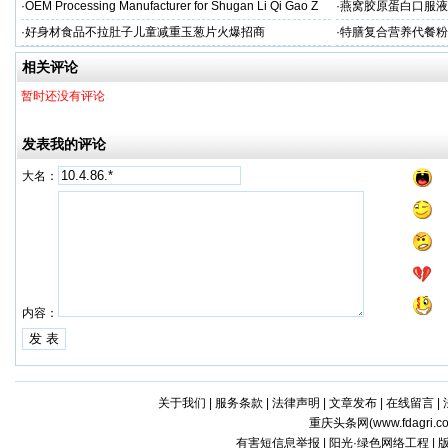
·
OEM Processing Manufacturer for Shugan Li Qi Gao Z
·
燕窝胶原蛋白口服液
牌
·
好身材食品不拉肚子儿童减重玉葱片火爆招商
·
特膳复合营养代餐粉
牌代工
相关评论
暂时还没有评论
发表我的评论
大名：
内容：
关于我们
|
服务条款
|
法律声明
|
文章发布
|
在线留言
|
重庆头条网(
www.fdagri.c
有害短信息举报 | 阳光·绿色网络工程 |