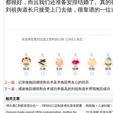
都很好，而且我们还准备安排结婚了。真的
刘祖舆道长只接受上门去做，很靠谱的一位
请选择您看到这篇文章时的心情: 已有
0
人表态：
0
0
0
0
0
0
惊讶
欠揍
支持
很棒
愤怒
搞笑
上一篇：
记录做挽回感情和合术巫术挽回男友心的经历
下一篇：
感谢挽回感情和合术成功率最高的刘祖舆道长帮我挽回成功
相关文章
·
维生素C和胶原蛋白合一：OEM出口定制多维抗衰老胶囊
·
纯植物 + 人参牡蛎
力保驾护航
·
Foreign trade export OEM customization, mother fer
·
“行业深耕 开放分