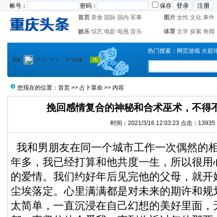
帐号：
密码：
保存
首页
美食
国际
国内
军事
图片
女性
文化
事件
娱乐
综艺
电影
电视
音乐
体育
文学
探索
奇闻
热门搜索：
网页游戏
火箭
您现在的位置：
首页
>>
占卜算命
>> 内容
挽回感情复合的神秘和合术巫术，不得
时间：2021/3/16 12:03:23 点击：13935
我和男朋友在同一个城市工作一次偶然的
年多，我已经打算和他共度一生，所以很用
的爱情。我们约好年后见完他的父母，就开
尘埃落定。心里满满都是对未来的期许和规
太简单，一直沉浸在自己幻想的美好里面，