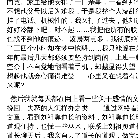
同意。家里给他安排了一门亲事，一看到那
不想他父母以后为难我，于是我整个人凌乱
挂了电话。机械性的，我又打了过去，他却
好好冷静下吧，对不起 ……我把他所有的
也找不到他的痕迹。 凌晨两点多，我彻底
了三四个小时却在梦中惊醒……我只能躲在
年前最后几天都必须要坚持到岗的，上班一
空余中不自觉地翻看着手机，却越显得失望
想起他就会心痛得难受……心里又在想着有
来呢?
然后我就每天都在网上看一些关于感情的
挽回、失恋的人怎样办之类 ……通过网络
文章，看到刘祖舆道长的资料，刘祖舆道长
道观住持，也懂一些巫术，联系上刘祖舆道长威l
道长聊天后，我亲自去了道长的道观，做完