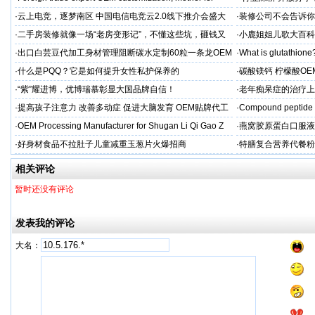
·
云上电竞，逐梦南区 中国电信电竞云2.0线下推介会盛大
·
装修公司不会告诉你
启幕
·
二手房装修就像一场“老房变形记”，不懂这些坑，砸钱又
·
小鹿姐姐儿歌大百科
糟心！看完这篇再开工
·
出口白芸豆代加工身材管理阻断碳水定制60粒一条龙OEM
·
What is glutathione?
贴牌
·
什么是PQQ？它是如何提升女性私护保养的
·
碳酸镁钙 柠檬酸OE
制
·
“紫”耀进博，优博瑞慕彰显大国品牌自信！
·
老年痴呆症的治疗上
吻合术)
·
提高孩子注意力 改善多动症 促进大脑发育 OEM贴牌代工
·
Compound peptide 
·
OEM Processing Manufacturer for Shugan Li Qi Gao Z
·
燕窝胶原蛋白口服液
牌
·
好身材食品不拉肚子儿童减重玉葱片火爆招商
·
特膳复合营养代餐粉
牌代工
相关评论
暂时还没有评论
发表我的评论
大名：