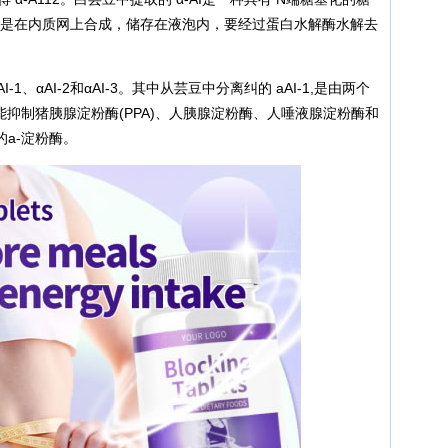
AI是在内质网上合成，储存在液泡内，要经过蛋白水解酶水解去
-1、αAI-2和αAI-3。其中从芸豆中分离纠的 aAI-1,是由两个
组成。它能抑制猪胰腺淀粉酶(PPA)、人胰腺淀粉酶、人唾液腺淀粉酶和
a-淀粉酶。