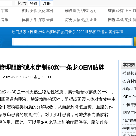
保存
军事
图片
女性
文化
事件
维权
曝光
调查
地方
证券
经济
上市
音乐
体育
文学
探索
奇闻
历史
人物
热点
企业
网游
单机
竞技
热门搜索：
网页游戏
火箭球赛
热门音乐
2011世界杯
亚运会
黄海军演
本类热
管理阻断碳水定制60粒一条龙OEM贴牌
·
特膳复
2025/2/15 9:37:00 点击：999
厂OEM
·
好身材
·
影响儿
bitor，简称 a-AI)是一种天然生物活性物质，属于糖苷水解酶的一种，
OEM贴
·
OEM Pro
α-AI能抑制肠胃道内唾液、胰淀粉酶的活性，阻碍或延缓人体对食物中主
i Gao Z
·
中国平安
物中淀粉糖类物质的分解吸收，从而起到降低血糖、血脂的作
价值保险
·
防第二
糖尿病患者的饮食治疗。对于肥胖患者，可减少糖向脂肪转
加工选
·
“紫”
体重。因此，可以用α-AI来防止和治疗肥胖症、脂肪过多
·
中国平