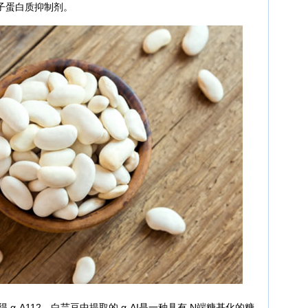
子蛋白质抑制剂。
获得 α-A112。白芸豆中提取的 α-AI是一种具有 N端糖基化的糖