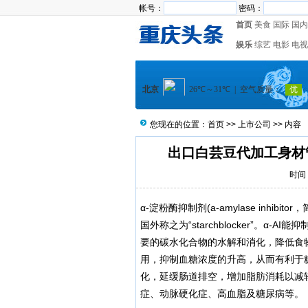
帐号：
密码：
首页
美食
国际
国内
娱乐
综艺
电影
电视
您现在的位置：
首页
>>
上市公司
>> 内容
出口白芸豆代加工身材
时间：
α-淀粉酶抑制剂(a-amylase inhi
国外称之为“starchblocker”。
要的碳水化合物的水解和消化，降低食
用，抑制血糖浓度的升高，从而有利于
化，延缓肠道排空，增加脂肪消耗以减轻
症、动脉硬化症、高血脂及糖尿病等。