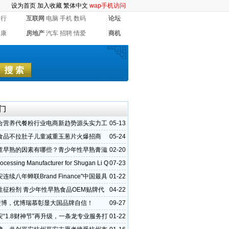
设为首页
加入收藏
繁体中文
wap手机访问
银行
互联网
电脑
手机
数码
论坛
健康
房地产
汽车
招聘
情爱
商机
门
合营养代餐粉行业电商新趋势源头实力工
05-13
贴牌代工
食品不拉肚子儿童减重玉葱片火爆招商
05-24
童早熟的因素有哪些？青少年性早熟膏滋
02-20
牌代工厂
cessing Manufacturer for Shugan Li Q
07-23
连续八年蝉联Brand Finance"中国最具
01-22
品牌"
性征粉剂 青少年性早熟食品OEM贴牌代
04-22
厂家
耀进博，优博瑞慕彰显大国品牌自信！
09-27
安“1.8财神节”再升级，一条龙专业服务打
01-22