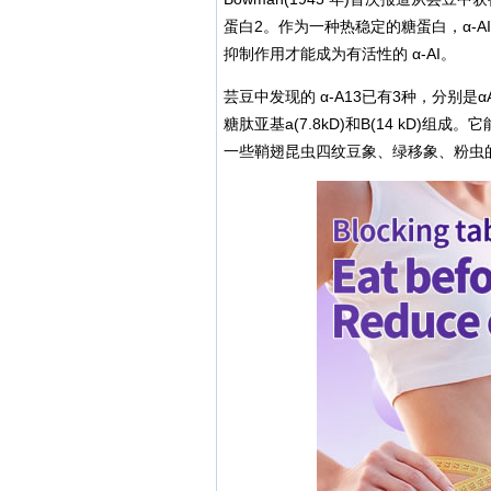
蛋白2。作为一种热稳定的糖蛋白，α-
抑制作用才能成为有活性的 α-AI。
芸豆中发现的 α-A13已有3种，分别是αAI
糖肽亚基a(7.8kD)和B(14 kD)
一些鞘翅昆虫四纹豆象、绿移象、粉虫的