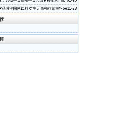
客户体验
建，共创平安杭州平安志愿者接受杭州市
01-16
防人才专项培训
饮品碱性固体饮料 益生元西梅甜菜根粉oe
11-28
代工
荐
顶