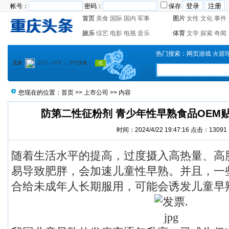
帐号：
密码：
保存
首页
美食
国际
国内
军事
图片
女性
文化
事件
娱乐
综艺
电影
电视
音乐
体育
文学
探索
奇闻
热门搜索：
网页游戏
火箭
您现在的位置：
首页
>>
上市公司
>> 内容
防第二性征粉剂 青少年性早熟食品OEM
时间：2024/4/22 19:47:16 点击：13091
随着生活水平的提高，过度摄入高热量、高
易导致肥胖，会加速儿童性早熟。并且，一
合给未成年人长期服用，可能会诱发儿童早