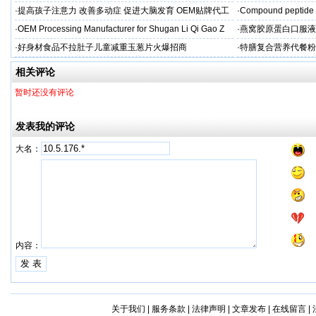
吻合术)
·
提高孩子注意力 改善多动症 促进大脑发育 OEM贴牌代工
·
Compound peptide 
·
OEM Processing Manufacturer for Shugan Li Qi Gao Z
·
燕窝胶原蛋白口服液
牌
·
好身材食品不拉肚子儿童减重玉葱片火爆招商
·
特膳复合营养代餐粉
牌代工
相关评论
暂时还没有评论
发表我的评论
大名：
内容：
关于我们
|
服务条款
|
法律声明
|
文章发布
|
在线留言
|