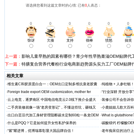
请选择您看到这篇文章时的心情: 已有
0
人表态：
0
0
0
0
0
0
惊讶
欠揍
支持
很棒
愤怒
搞笑
上一篇：
影响儿童早熟的因素有哪些？青少年性早熟膏滋OEM贴牌代
下一篇：
特膳复合营养代餐粉行业电商新趋势源头实力工厂OEM贴牌
相关文章
·
维生素C和胶原蛋白合一：OEM出口定制多维抗衰老胶囊
·
纯植物 + 人参牡蛎
力保驾护航
·
Foreign trade export OEM customization, mother fer
·
“行业深耕 开放分
·
云上电竞，逐梦南区 中国电信电竞云2.0线下推介会盛大
·
装修公司不会告诉你
启幕
·
二手房装修就像一场“老房变形记”，不懂这些坑，砸钱又
·
小鹿姐姐儿歌大百科
糟心！看完这篇再开工
·
出口白芸豆代加工身材管理阻断碳水定制60粒一条龙OEM
·
What is glutathione?
贴牌
·
什么是PQQ？它是如何提升女性私护保养的
·
碳酸镁钙 柠檬酸OE
制
·
“紫”耀进博，优博瑞慕彰显大国品牌自信！
·
老年痴呆症的治疗上