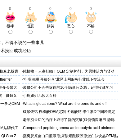
0
0
0
0
0
很棒
愤怒
搞笑
恶心
不解
术，不得不说的一些事儿
合术挽回成功经历
维抗衰老胶囊
·
纯植物 + 人参牡蛎！OEM 定制片剂，为男性活力与肾动
力保驾护航
her fer
·
“行业深耕 开放分享”北区上网服务行业线下交流会
下推介会盛大
·
装修公司不会告诉你的10个隐形污染源，记得收藏学习
坑，砸钱又
·
小鹿姐姐儿歌大百科
一条龙OEM
·
What is glutathione? What are the benefits and eff
·
碳酸镁钙 柠檬酸OEM定制 冬氨酸钙 维生素D中国跨境定
制
·
老年痴呆症的治疗上取得了新的突破(双侧颈深淋巴-静脉
吻合术)
EM贴牌代工
·
Compound peptide gamma aminobutyric acid ointment
 Qi Gao Z
·
燕窝胶原蛋白口服液 玻尿酸烟酰胺胶原蛋白肽饮品OEM贴