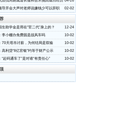
机后找周易成道长做和合术挽回成功经历
04-26
领导开会大声对老师说嫌钱少可以辞职
02-02
荐
困生助学金是用在“官二代”身上的？
12-24
：李小棚办免费园是战风车吗
10-02
：70天塔吊讨薪，为何结局是双输
10-02
：高利贷“8亿官银”约等于财产公示
10-02
“起码通车了”是对谁“有责任心”
10-02
顶