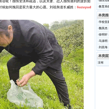
·
感情危
情谊呢！感情变淡和疏远，以及夫妻、恋人感情遇到的波折如
·
教育局
时候如何挽回是双方最大的心愿。刘祖舆道长威姓：
liuzuyud
本类推
·
学校贫
·
魏英杰
·
徐明轩
·
马涤明
·
刘昌海：
本类固
没有