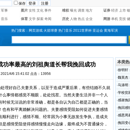
保存
军事
图片
女性
文化
事件
维权
曝光
调查
地方
证券
经济
上市
音乐
体育
文学
探索
奇闻
历史
人物
热点
企业
网游
单机
竞技
热门搜索：
网页游戏
火箭球赛
热门音乐
2011世界杯
亚运会
黄海军演
本类热
成功率最高的刘祖舆道长帮我挽回成功
·
徐明轩
021/4/6 15:41:02 点击：13956
·
魏英杰
·
马涤明
处理好自己夫妻关系，以至于造成严重后果，有些结婚不久就
·
学校贫
什么事情都感觉不顺眼，处处找茬。当然夫妻生活并非一个人
·
感谢挽
有时候无法说的非常准确，都是各自认为自己都是正确的，当
我挽回
·
挽回感
！也有和平离婚解决问题的。夫妻感情受阻如何促进夫妻感情
些事儿
·
感恩周
法顺利进行，感情不顺、经常因为小事无故发生争执，造成夫
感情烦
·
挽回变
但是感情受阻使得感情慢慢走向边缘，最终成为不普通缘分，