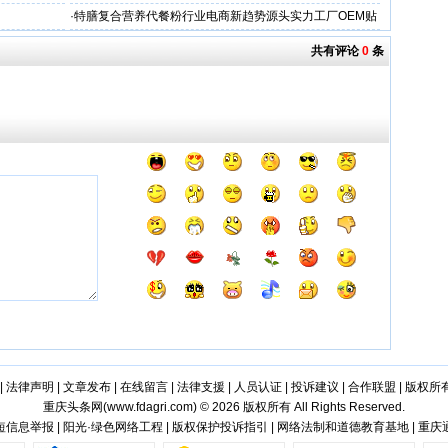
牌
·
特膳复合营养代餐粉行业电商新趋势源头实力工厂OEM贴
牌代工
共有评论
0
条
|
法律声明
|
文章发布
|
在线留言
|
法律支援
|
人员认证
|
投诉建议
|
合作联盟
|
版权所
重庆头条网(
www.fdagri.com
) © 2026 版权所有 All Rights Reserved.
信息举报 | 阳光·绿色网络工程 | 版权保护投诉指引 | 网络法制和道德教育基地 | 重