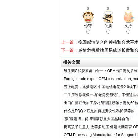
0
0
0
惊讶
欠揍
支持
上一篇：
挽回感情复合的神秘和合术巫
下一篇：
感情危机后找周易成道长做和
相关文章
·
维生素C和胶原蛋白合一：OEM出口定制多
·
Foreign trade export OEM customization, mot
·
云上电竞，逐梦南区 中国电信电竞云2.0线
启幕
·
二手房装修就像一场“老房变形记”，不懂这些
糟心！看完这篇再开工
·
出口白芸豆代加工身材管理阻断碳水定制60粒
贴牌
·
什么是PQQ？它是如何提升女性私护保养的
·
“紫”耀进博，优博瑞慕彰显大国品牌自信！
·
提高孩子注意力 改善多动症 促进大脑发育 O
·
OEM Processing Manufacturer for Shugan Li