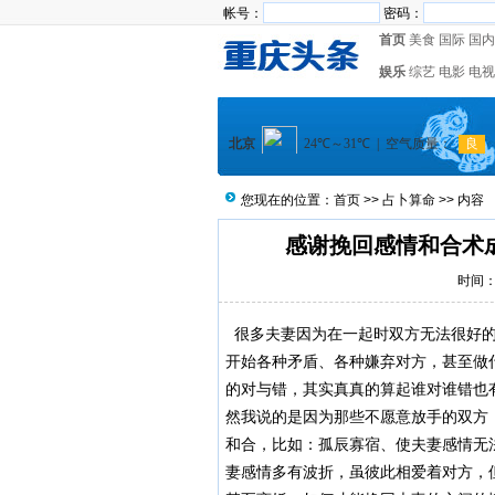
帐号：
密码：
首页
美食
国际
国内
娱乐
综艺
电影
电视
您现在的位置：
首页
>>
占卜算命
>> 内容
感谢挽回感情和合术
时间：2
很多夫妻因为在一起时双方无法很好的
开始各种矛盾、各种嫌弃对方，甚至做
的对与错，其实真真的算起谁对谁错也
然我说的是因为那些不愿意放手的双方
和合，比如：孤辰寡宿、使夫妻感情无
妻感情多有波折，虽彼此相爱着对方，