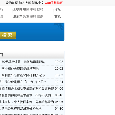
设为首页
加入收藏
繁体中文
wap手机访问
银行
互联网
电脑
手机
数码
论坛
健康
房地产
汽车
招聘
情爱
商机
门
：70天塔吊讨薪，为何结局是双输
10-02
：李小棚办免费园是战风车吗
10-02
：高利贷“8亿官银”约等于财产公示
10-02
困生助学金是用在“官二代”身上的？
12-24
回感情和合术成功率最高的刘祖舆道长帮
04-06
成功
情复合的神秘和合术巫术，不得不说的一
03-16
易成道长，个人挽回案例，分享给那些为
05-06
恼的人
心的老公教程周易成道长和合术
04-30