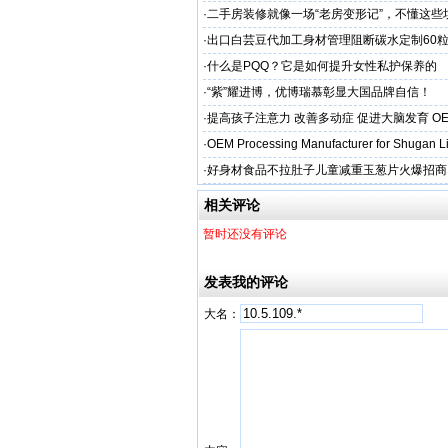
启幕
·
二手房装修就像一场“老房变形记”，不懂这些
糟心！看完这篇再开工
·
出口白芸豆代加工身材管理阻断碳水定制60粒
贴牌
·
什么是PQQ？它是如何提升女性私护保养的
·
“紫”耀进博，优博瑞慕彰显大国品牌自信！
·
提高孩子注意力 改善多动症 促进大脑发育 O
·
OEM Processing Manufacturer for Shugan Li
·
好身材食品不拉肚子儿童减重玉葱片火爆招商
相关评论
暂时还没有评论
发表我的评论
大名：