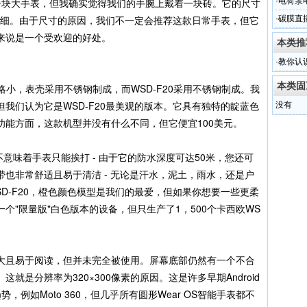
底怎么
0确实是一块大手表，但我确实觉得我们的手腕上戴着一块砖。它的尺寸
·
电荷泵
显纤细。由于尺寸的原因，我们不一定会推荐这款日常手表，但它
·
碳膜直
来说是一个受欢迎的好处。
本类推
·
教你认
本类固
壳略小，表壳采用不锈钢制成，而WSD-F20采用不锈钢制成。我
我们认为它是WSD-F20最美观的版本。它具有独特的靛蓝色
没有
功能方面，这款机型并没有什么不同，但它便宜100美元。
计并不意味着手表只能挨打 - 由于它的防水深度可达50米，您还可
也非常舒适且易于清洁 - 无论是汗水，泥土，雨水，还是户
D-F20，橙色颜色模型是我们的最爱，但如果你想要一些更柔
个"限量版"白色版本的设备，但只生产了1，500个卡西欧WS
幕很大且易于阅读，但并未完全被使用。屏幕底部仍然有一个不合
就是分辨率为320×300像素的原因。这是许多早期Android
趋势，例如Moto 360，但几乎所有圆形Wear OS智能手表都不