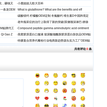
坑，砸钱又
·
小鹿姐姐儿歌大百科
一条龙OEM
·
What is glutathione? What are the benefits and eff
·
碳酸镁钙 柠檬酸OEM定制 冬氨酸钙 维生素D中国跨境定
制
·
老年痴呆症的治疗上取得了新的突破(双侧颈深淋巴-静脉
吻合术)
EM贴牌代工
·
Compound peptide gamma aminobutyric acid ointment
 Qi Gao Z
·
燕窝胶原蛋白口服液 玻尿酸烟酰胺胶原蛋白肽饮品OEM贴
牌
·
特膳复合营养代餐粉行业电商新趋势源头实力工厂OEM贴
牌代工
共有评论
0
条