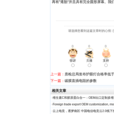
再有"瘪胎"并且具有完全圆形屏幕。我们
请选择您看到这篇文章时的心情: 
0
0
0
惊讶
欠揍
支持
上一篇：
质检总局发布护眼灯合格率低于
下一篇：
碳膜直插电阻的参数
相关文章
·
维生素C和胶原蛋白合一：OEM出口定制多
·
Foreign trade export OEM customization, mot
·
云上电竞，逐梦南区 中国电信电竞云2.0线