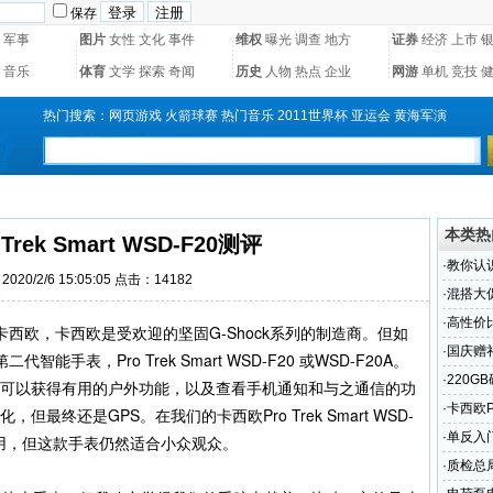
保存
军事
图片
女性
文化
事件
维权
曝光
调查
地方
证券
经济
上市
音乐
体育
文学
探索
奇闻
历史
人物
热点
企业
网游
单机
竞技
热门搜索：
网页游戏
火箭球赛
热门音乐
2011世界杯
亚运会
黄海军演
本类热
Trek Smart WSD-F20测评
·
教你认
020/2/6 15:05:05 点击：14182
·
混搭大促
·
高性价比
西欧，卡西欧是受欢迎的坚固G-Shock系列的制造商。但如
·
国庆赠礼
表，Pro Trek Smart WSD-F20 或WSD-F20A。
·
220G
意味着您可以获得有用的户外功能，以及查看手机通知和与之通信的功
·
卡西欧Pr
但最终还是GPS。在我们的卡西欧Pro Trek Smart WSD-
·
单反入门
有用，但这款手表仍然适合小众观众。
·
质检总