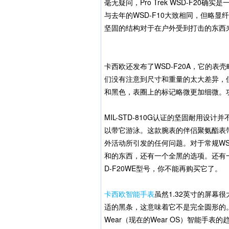
毫无疑问，Pro Trek WSD-F2
与去年的WSD-F10大致相同，但略
坚固的结构对于在户外受到打击的东西
卡西欧还发布了WSD-F20A，它的表
们没有注意到尺寸和重量的太大差异，但
和黑色，表圈上的标记略微更加细微。
MIL-STD-810G认证的坚固耐用设
以带它游泳。这款腕表的伴侣聚氨酯表带
外活动所引发的任何问题。对于常规WS
和的东西，还有一个全黑的选项。还有一
D-F20WE型号，你不能再购买它了。
卡西欧智能手表
虽然1.32英寸的屏
适的黑条，这意味着它不是完全圆形的。这
Wear（现在的Wear OS）智能手表的