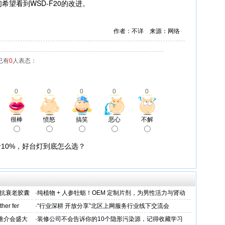
希望看到WSD-F20的改进。
作者：不详 来源：网络
已有
0
人表态：
0
0
0
0
0
很棒
愤怒
搞笑
恶心
不解
10%，好台灯到底怎么选？
维抗衰老胶囊
·
纯植物 + 人参牡蛎！OEM 定制片剂，为男性活力与肾动
力保驾护航
her fer
·
“行业深耕 开放分享”北区上网服务行业线下交流会
下推介会盛大
·
装修公司不会告诉你的10个隐形污染源，记得收藏学习