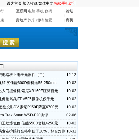
设为首页
加入收藏
繁体中文
wap手机访问
银行
互联网
电脑
手机
数码
论坛
健康
房地产
汽车
招聘
情爱
商机
门
识电路板上电子元器件（二）
12-12
销 买佳能600D套机送55-250mm
10-02
入门摄像机 索尼XR160E狂降百元
10-02
促销 唯彩TDV5F5摄像机仅千元
10-02
B硬盘投影DV 索尼PJ50E降至6700元
10-02
o Trek Smart WSD-F20测评
02-06
王劲爆低价!佳能550D套机4250元
10-02
局发布护眼灯合格率低于10%，好台灯到
10-31