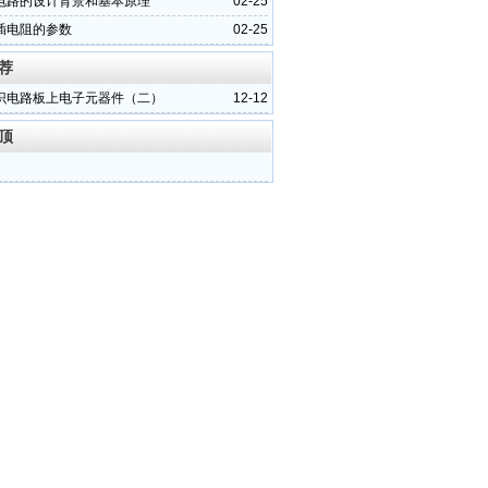
选？
电路的设计背景和基本原理
02-25
插电阻的参数
02-25
荐
识电路板上电子元器件（二）
12-12
顶