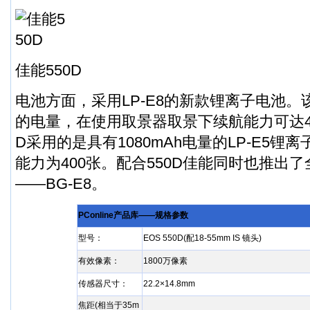
佳能550D
电池方面，采用LP-E8的新款锂离子电池。该
的电量，在使用取景器取景下续航能力可达44
D采用的是具有1080mAh电量的LP-E5锂
能力为400张。配合550D佳能同时也推出
——BG-E8。
PConline产品库——规格参数
型号：
EOS 550D(配18-55mm IS 镜头)
有效像素：
1
800万像素
传感器尺寸：
22.2×14.8mm
焦距(相当于35m