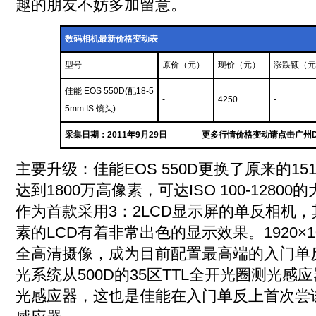
趣的朋友不妨多加留意。
数码相机最新价格变动表
型号
原价（元）
现价（元）
涨跌额（元
佳能 EOS 550D(配18-5
-
4250
-
5mm IS 镜头)
采集日期：2011年9月29日
更多行情价格变动请点击广州
主要升级：佳能EOS 550D更换了原来的15
达到1800万高像素，可达ISO 100-1280
作为首款采用3：2LCD显示屏的单反相机，
素的LCD有着非常出色的显示效果。1920×1080
全高清摄像，成为目前配置最高端的入门单反
光系统从500D的35区TTL全开光圈测光感
光感应器，这也是佳能在入门单反上首次尝