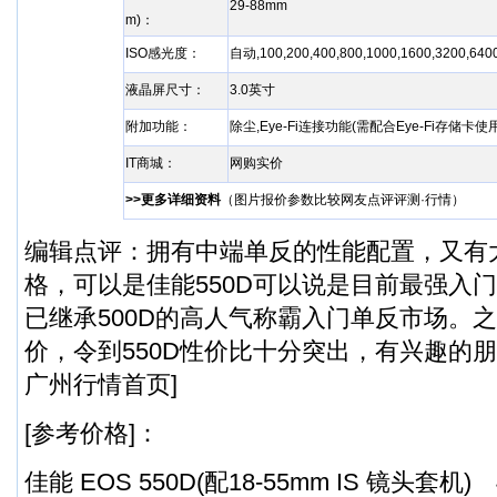
29-88mm
m)：
ISO感光度：
自动,100,200,400,800,1000,1600,3200,6
液晶屏尺寸：
3.0英寸
附加功能：
除尘,Eye-Fi连接功能(需配合Eye-Fi存储卡使用
IT商城：
网购实价
>>更多详细资料
（
图片
报价
参数
比较
网友点评
评测·行情
）
编辑点评：拥有中端单反的性能配置，又有
格，可以是佳能550D可以说是目前最强入
已继承500D的高人气称霸入门单反市场。
价，令到550D性价比十分突出，有兴趣的朋
广州行情首页]
[参考价格]：
佳能 EOS 550D(配18-55mm IS 镜头套机) 