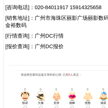
[咨询电话]：020-84011917 15914325658
[销售地址]：广州市海珠区丽影广场丽影数码港1
金裕数码
[行情查询]：广州DC行情
[报价查询]：广州DC报价
请选择您看到这篇文章时的心情: 已有
0
人表态：
0
0
0
0
0
0
惊讶
欠揍
支持
很棒
愤怒
搞笑