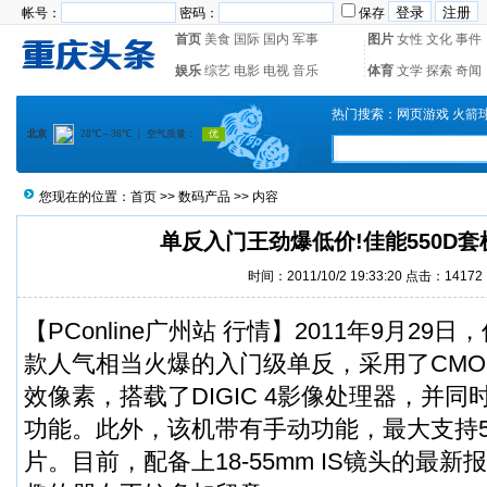
帐号：
密码：
保存
首页
美食
国际
国内
军事
图片
女性
文化
事件
娱乐
综艺
电影
电视
音乐
体育
文学
探索
奇闻
热门搜索：
网页游戏
火箭
您现在的位置：
首页
>>
数码产品
>> 内容
单反入门王劲爆低价!佳能550D套机
时间：2011/10/2 19:33:20 点击：14172
【PConline广州站 行情】2011年9月29日，
款人气相当火爆的入门级单反，采用了CMOS
效像素，搭载了DIGIC 4影像处理器，并同时
功能。此外，该机带有手动功能，最大支持518
片。目前，配备上18-55mm IS镜头的最新