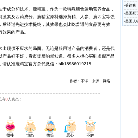
·
菲律宾
在于成分和技术。鹿精宝，作为一款特殊膳食运动营养食品，
·
美国死
何激素及西药成分。鹿精宝原料选择黄精、人参、鹿四宝等强
·
美国人
，后经过先进技术提纯，其效果也会比吃普通的食品更有效
有效果的产品。
常出现供不应求的局面。无论是服用过产品的消费者，还是代
所以产品好不好，看市场反响就知道。很多人担心买到虚假产品
准鹿精宝官方总代微信：blk18986019218
作者：不详 来源：网络
已有
0
人表态：
0
0
0
0
0
很棒
愤怒
搞笑
恶心
不解