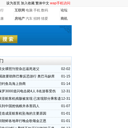
设为首页
加入收藏
繁体中文
wap手机访问
银行
互联网
电脑
手机
数码
论坛
健康
房地产
汽车
招聘
情爱
商机
门
美女裸照刊登杂志逼死老父
02-02
各国政要助阵巴黎反恐游行 奥巴马缺席
01-15
启钓鱼岛海上协商
01-14
罗3000道闪电击毙4人 8名游客受伤
12-31
联亚航客机残骸被发现 已发现部分乘客遗
12-31
兵到中国抢钱粮并杀害四人
01-07
是造成亚航客机坠海的主要原因
01-01
间朝鲜各地举行晚会歌颂金正恩
01-01