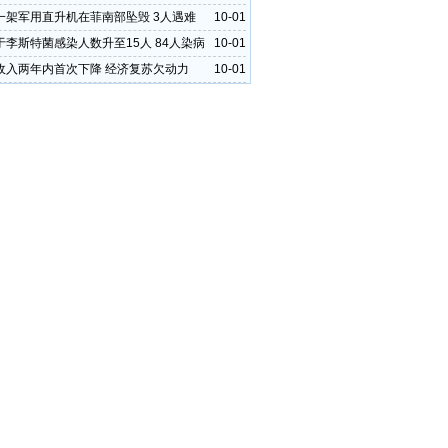
一架军用直升机在菲南部坠毁 3人遇难
10-01
于李斯特菌感染人数升至15人 84人染病
10-01
收入两年内首次下降 经济复苏欠动力
10-01