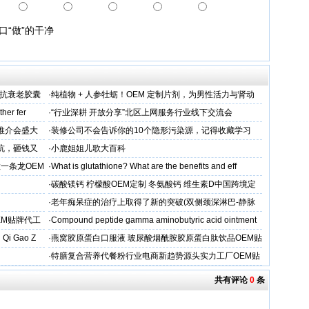
口“做”的干净
维抗衰老胶囊
·
纯植物 + 人参牡蛎！OEM 定制片剂，为男性活力与肾动
力保驾护航
her fer
·
“行业深耕 开放分享”北区上网服务行业线下交流会
下推介会盛大
·
装修公司不会告诉你的10个隐形污染源，记得收藏学习
坑，砸钱又
·
小鹿姐姐儿歌大百科
一条龙OEM
·
What is glutathione? What are the benefits and eff
·
碳酸镁钙 柠檬酸OEM定制 冬氨酸钙 维生素D中国跨境定
制
·
老年痴呆症的治疗上取得了新的突破(双侧颈深淋巴-静脉
吻合术)
EM贴牌代工
·
Compound peptide gamma aminobutyric acid ointment
 Qi Gao Z
·
燕窝胶原蛋白口服液 玻尿酸烟酰胺胶原蛋白肽饮品OEM贴
牌
·
特膳复合营养代餐粉行业电商新趋势源头实力工厂OEM贴
牌代工
共有评论
0
条