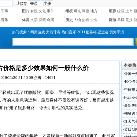
保存
军事
图片
女性
文化
事件
维权
曝光
调查
地方
证券
经济
上市
音乐
体育
文学
探索
奇闻
历史
人物
热点
企业
网游
单机
竞技
热门搜索：
网页游戏
火箭球赛
热门音乐
2011世界杯
亚运会
黄海军演
本类热
片价格是多少效果如何一般什么价
·
外国一
19/11/30 21:40:09 点击：14621
·
40位
·
中日重
轻轻就出现了腰膝酸软、阳痿、早泄等症状。当出现这些状况
·
巴西圣保
，有的人则急功近利，最后身体不仅没有调养好，反而越来越
·
最新失
到“行”走了很多弯路，今天听听他的真实感受。
体
·
朝鲜逃
·
坏天气
·
节日期
，到了谈婚论嫁的年龄，才发现自己勃起就有点困难了。此时家