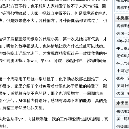
·
聊城中
自己那方面不行，也不想和人家相爱了给不了人家“性”福。因
·
鹿精宝
、“肾虚”等词都很敏感，人家一提就自卑得不行。但是我觉得病急也
价
本类推
决。但是效果也不大，各种偏方，各种保健品都尝试过了，仍
·
鹿精宝
价
·
外国一
结识了鹿精宝最高级别的代理小美，第一次见她很有气质，才
·
40位
咖，听她的故事很励志，也热情地让我有什么难处可以找她。
·
中日重
的微信晚上详细地询问。才发现鹿精宝应该是一款拯救我的好
·
朝鲜逃
性同胞困扰：阳wei、早xie、肾虚、勃起困难、射精时间短
·
坏天气
·
中国“总
·
国外一
第一个周期用了后就非常明显了，似乎勃起没那么困难了，人
了很多。家里介绍了个对象看着对眼也终于勇敢的接受了，那
·
美国中
很多，感觉总有使不完的劲，那个也明显增大，一周期结束
·
美国一
都不疲劳，身体精力特别好，感到有源源不断的能源，真的是
本类固
，鹿精宝果然没让我失望。
·
梅德韦
此告别手yin，向健康靠近，我的工作和爱情也越来越顺，真
·
美击毙
美好。
·
救援组