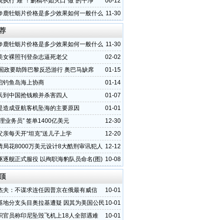
院执行“难”！删稿不如灭口“做”的干净
06-12
参鹿牡蛎片价格是多少效果如何一般什么
11-30
荐
参鹿牡蛎片价格是多少效果如何一般什么
11-30
美女裸照刊登杂志逼死老父
02-02
各国政要助阵巴黎反恐游行 奥巴马缺席
01-15
启钓鱼岛海上协商
01-14
兵到中国抢钱粮并杀害四人
01-07
是造成亚航客机坠海的主要原因
01-01
理业务员” 签单1400亿美元
12-30
父亲每天开“坦克”送儿子上学
12-20
情局花8000万美元设计8大酷刑审讯犯人
12-12
驱逐舰正式服役 以殉职海豹队员命名(图)
10-08
顶
杰夫：不谋求连任因普京在俄最有威信
10-01
基地分支头目奥拉基遭疑 因其为美国公民
10-01
织官员称印尼坠毁飞机上18人全部遇难
10-01