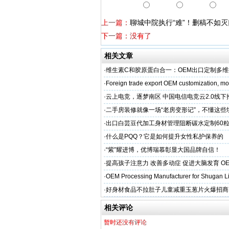
上一篇：
聊城中院执行“难”！删稿不如灭
下一篇：没有了
相关文章
·
维生素C和胶原蛋白合一：OEM出口定制多
·
Foreign trade export OEM customization, mot
·
云上电竞，逐梦南区 中国电信电竞云2.0线
启幕
·
二手房装修就像一场“老房变形记”，不懂这些
糟心！看完这篇再开工
·
出口白芸豆代加工身材管理阻断碳水定制60粒
贴牌
·
什么是PQQ？它是如何提升女性私护保养的
·
“紫”耀进博，优博瑞慕彰显大国品牌自信！
·
提高孩子注意力 改善多动症 促进大脑发育 O
·
OEM Processing Manufacturer for Shugan Li
·
好身材食品不拉肚子儿童减重玉葱片火爆招商
相关评论
暂时还没有评论