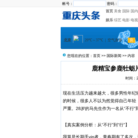
帐号：
密码：
首页
美食
国际
国内
娱乐
综艺
电影
电视
您现在的位置：
首页
>>
国际新闻
>> 内容
鹿精宝参鹿牡蛎
时间：20
现在生活压力越来越大，很多男性年纪
的时候，很多人不以为然觉得自己年轻
严重。28岁的马先生作为一名从“不行”
【真实案例分析：从“不行”到“行”】
我算是长期手yin者，青春期有了多次