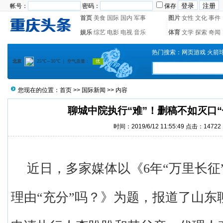
帐号：
密码：
保存
首页
美食
国际
国内
军事
图片
女性
文化
事件
娱乐
综艺
电影
电视
音乐
体育
文学
探索
奇闻
热门搜索：
网页游戏
火箭
您现在的位置：
首页
>>
国际新闻
>> 内容
聊城中院执行“难”！删稿不如灭口“
时间：2019/6/12 11:55:49 点击：14722
近日，多家媒体以《6年“万里长征
理由“充分”吗？》为题，报道了山东