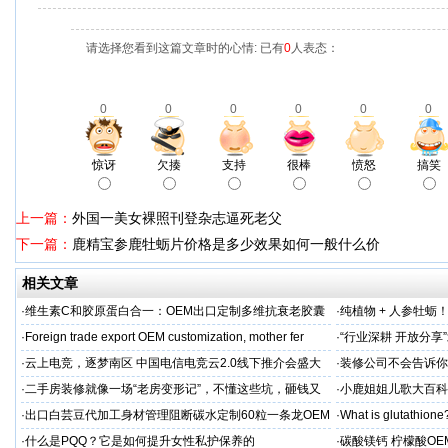
请选择您看到这篇文章时的心情: 已有
0
人表态：
0
0
0
0
0
0
惊讶
欠揍
支持
很棒
愤怒
搞笑
上一篇：
外国一美女裸照刊登杂志逼死老父
下一篇：
鹿精宝参鹿牡蛎片价格是多少效果如何一般什么价
相关文章
·
维生素C和胶原蛋白合一：OEM出口定制多维抗衰老胶囊
·
纯植物 + 人参牡蛎
力保驾护航
·
Foreign trade export OEM customization, mother fer
·
“行业深耕 开放分
·
云上电竞，逐梦南区 中国电信电竞云2.0线下推介会盛大
·
装修公司不会告诉你
启幕
·
二手房装修就像一场“老房变形记”，不懂这些坑，砸钱又
·
小鹿姐姐儿歌大百科
糟心！看完这篇再开工
·
出口白芸豆代加工身材管理阻断碳水定制60粒一条龙OEM
·
What is glutathione?
贴牌
·
什么是PQQ？它是如何提升女性私护保养的
·
碳酸镁钙 柠檬酸OE