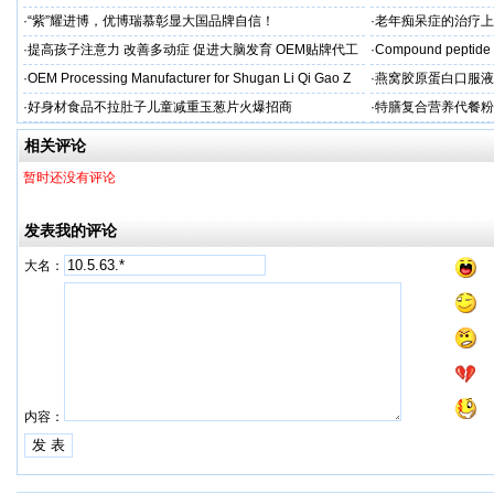
制
·
“紫”耀进博，优博瑞慕彰显大国品牌自信！
·
老年痴呆症的治疗上
吻合术)
·
提高孩子注意力 改善多动症 促进大脑发育 OEM贴牌代工
·
Compound peptide 
·
OEM Processing Manufacturer for Shugan Li Qi Gao Z
·
燕窝胶原蛋白口服液
牌
·
好身材食品不拉肚子儿童减重玉葱片火爆招商
·
特膳复合营养代餐粉
牌代工
相关评论
暂时还没有评论
发表我的评论
大名：
内容：