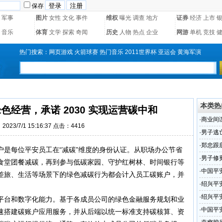
保存
军事
图片
女性
文化
事件
维权
曝光
调查
地方
证券
经济
上市
音乐
体育
文学
探索
奇闻
历史
人物
热点
企业
网游
单机
竞技
热门搜索：
网页游戏
火箭球赛
热门音乐
2011世界杯
亚运会
黄海军演
本类热
经营，承诺 2030 实现运营碳中和
·
商业间
023/7/1 15:16:37 点击：4416
·
男子逃
·
郑忠跟
户是每位平安员工在“减碳”维度的身份认证。从职场办公节省
上当
·
男子修
食堂团餐减碳，再到参与低碳家园、守护红树林、时间银行等
·
中国平
差旅、生活等场景下的绿色减碳行为都会计入员工碳账户，并
·
绍兴平
·
绍兴平
平台和数字化能力。基于各成员公司的绿色金融服务规划和业
·
中国平
速搭建碳账户应用服务，并从后端以统一标准支持碳核算、资