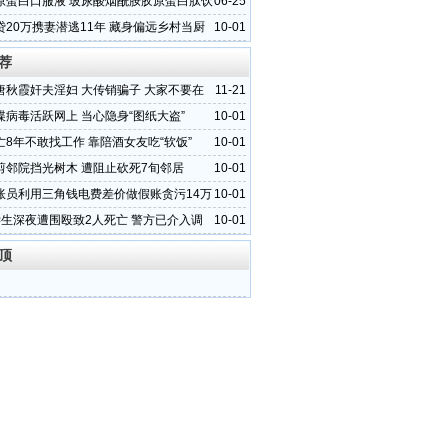
绿色发展
原蛋白口服液 玻尿酸烟酰胺胶原蛋白肽饮
06-25
贴牌
贷20万携妻潜逃11年 藏身偏远乡村当厨
10-01
荐
唐秋霞奸夫淫妇 大传销骗子 大家不要在
11-21
谍病毒活跃网上 当心隐身“图纸大盗”
10-01
亡8年不敢找工作 靠陪酒女友吃“软饭”
10-01
剪邻院挡光树木 遭阻止砍死7旬邻居
10-01
账员利用三角钱电费差价做假账贪污14万
10-01
学生深夜遭围殴致2人死亡 警方已介入调
10-01
顶