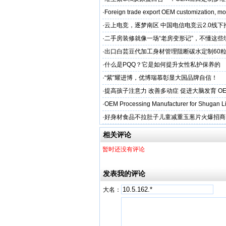
·
Foreign trade export OEM customization, mot
·
云上电竞，逐梦南区 中国电信电竞云2.0线
启幕
·
二手房装修就像一场“老房变形记”，不懂这些
糟心！看完这篇再开工
·
出口白芸豆代加工身材管理阻断碳水定制60粒
贴牌
·
什么是PQQ？它是如何提升女性私护保养的
·
“紫”耀进博，优博瑞慕彰显大国品牌自信！
·
提高孩子注意力 改善多动症 促进大脑发育 O
·
OEM Processing Manufacturer for Shugan Li
·
好身材食品不拉肚子儿童减重玉葱片火爆招商
相关评论
暂时还没有评论
发表我的评论
大名：