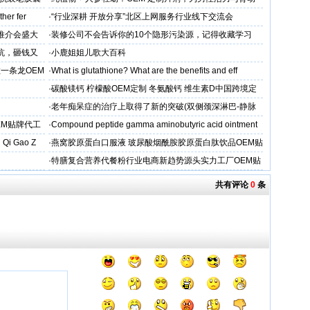
力保驾护航
her fer
·
“行业深耕 开放分享”北区上网服务行业线下交流会
下推介会盛大
·
装修公司不会告诉你的10个隐形污染源，记得收藏学习
坑，砸钱又
·
小鹿姐姐儿歌大百科
一条龙OEM
·
What is glutathione? What are the benefits and eff
·
碳酸镁钙 柠檬酸OEM定制 冬氨酸钙 维生素D中国跨境定
制
·
老年痴呆症的治疗上取得了新的突破(双侧颈深淋巴-静脉
吻合术)
EM贴牌代工
·
Compound peptide gamma aminobutyric acid ointment
 Qi Gao Z
·
燕窝胶原蛋白口服液 玻尿酸烟酰胺胶原蛋白肽饮品OEM贴
牌
·
特膳复合营养代餐粉行业电商新趋势源头实力工厂OEM贴
牌代工
共有评论
0
条