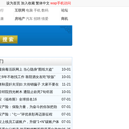
设为首页
加入收藏
繁体中文
wap手机访问
银行
互联网
电脑
手机
数码
论坛
健康
房地产
汽车
招聘
情爱
商机
门
谍病毒活跃网上 当心隐身“图纸大盗”
10-01
亡8年不敢找工作 靠陪酒女友吃“软饭”
10-01
唐秋霞奸夫淫妇 大传销骗子 大家不要在
11-21
剪邻院挡光树木 遭阻止砍死7旬邻居
10-01
安《福布斯》全球排名16
07-01
安产险：保险力量，为奋斗的你加把劲
07-01
安产险：“七一”评优表彰再迈新征程
07-01
安上线员工碳账户，升级“1+N”碳账户体
07-01