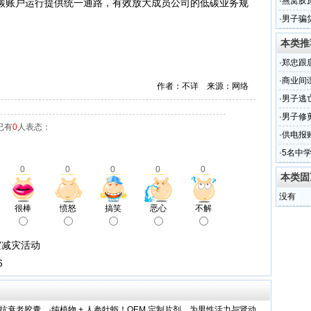
系助推
·
燕窝胶
碳账户运行提供统一通路，有效放大成员公司的低碳业务规
品OEM
·
男子骗
。
子
本类推
·
郑忠跟
上当
·
商业间
作者：不详 来源：网络
·
男子逃
·
男子修
已有
0
人表态：
·
供电报
·
5名中
0
0
0
0
0
查
本类固
没有
很棒
愤怒
搞笑
恶心
不解
灾减灾活动
6
维抗衰老胶囊
·
纯植物 + 人参牡蛎！OEM 定制片剂，为男性活力与肾动