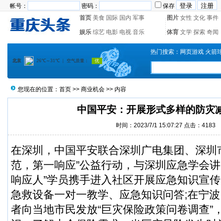
帐号：
密码：
保存
首页
美食
国际
国内
军事
图片
女性
文化
事件
娱乐
综艺
电影
电视
音乐
体育
文学
探索
奇闻
热门搜索：
网页游戏
火箭
您现在的位置：
首页
>>
商业机会
>> 内容
中国平安：开展形式多样的防灾
时间：2023/7/1 15:07:27 点击：4183
在深圳，中国平安联合深圳广电集团、深圳
范，第一响应”公益行动，与深圳应急学会讲
响应人”学员携手进入社区开展应急知识宣
急救设备一对一教学、应急知识问答;在宁
者向当地市民发放“巨灾保险政策问卷调查”