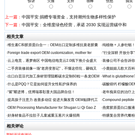
惊讶
欠揍
支持
很棒
愤怒
搞笑
上一篇：
中国平安:捐赠专项资金，支持潮州生物多样性保护
下一篇：
中国平安：全维度绿色经营，承诺 2030 实现运营碳中和
相关文章
·
维生素C和胶原蛋白合一：OEM出口定制多维抗衰老胶囊
·
纯植物 + 人参牡蛎
力保驾护航
·
Foreign trade export OEM customization, mother fer
·
“行业深耕 开放分
·
云上电竞，逐梦南区 中国电信电竞云2.0线下推介会盛大
·
装修公司不会告诉你
启幕
·
二手房装修就像一场“老房变形记”，不懂这些坑，砸钱又
·
小鹿姐姐儿歌大百科
糟心！看完这篇再开工
·
出口白芸豆代加工身材管理阻断碳水定制60粒一条龙OEM
·
What is glutathione?
贴牌
·
什么是PQQ？它是如何提升女性私护保养的
·
碳酸镁钙 柠檬酸OE
制
·
“紫”耀进博，优博瑞慕彰显大国品牌自信！
·
老年痴呆症的治疗上
吻合术)
·
提高孩子注意力 改善多动症 促进大脑发育 OEM贴牌代工
·
Compound peptide 
·
OEM Processing Manufacturer for Shugan Li Qi Gao Z
·
燕窝胶原蛋白口服液
牌
·
好身材食品不拉肚子儿童减重玉葱片火爆招商
·
特膳复合营养代餐粉
牌代工
相关评论
暂时还没有评论