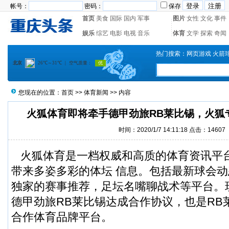
帐号：
密码：
保存
首页
美食
国际
国内
军事
图片
女性
文化
事件
娱乐
综艺
电影
电视
音乐
体育
文学
探索
奇闻
热门搜索：
网页游戏
火箭
您现在的位置：
首页
>>
体育新闻
>> 内容
火狐体育即将牵手德甲劲旅RB莱比锡，火狐
时间：2020/1/7 14:11:18 点击：14607
火狐体育是一档权威和高质的体育资讯平
带来多姿多彩的体坛 信息。包括最新球会
独家的赛事推荐，足坛名嘴聊战术等平台。
德甲劲旅RB莱比锡达成合作协议，也是RB
合作体育品牌平台。