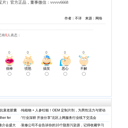
）官方正品，董事微信：vvvvv6668
作者：不详 来源：网络
已有
0
人表态：
0
0
0
0
0
很棒
愤怒
搞笑
恶心
不解
维抗衰老胶囊
·
纯植物 + 人参牡蛎！OEM 定制片剂，为男性活力与肾动
力保驾护航
her fer
·
“行业深耕 开放分享”北区上网服务行业线下交流会
下推介会盛大
·
装修公司不会告诉你的10个隐形污染源，记得收藏学习