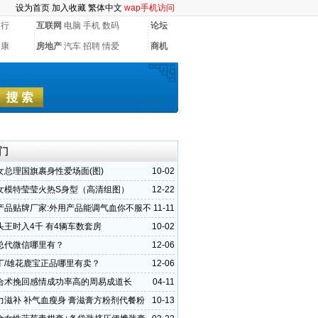
设为首页
加入收藏
繁体中文
wap手机访问
银行
互联网
电脑
手机
数码
论坛
健康
房地产
汽车
招聘
情爱
商机
门
女总理国旗裹身性爱场面(图)
10-02
女模特莹莹火热S身型（高清组图）
12-22
产品贴牌厂家:外用产品能调气血你不服不
11-11
头王时入4千 有4辆车数套房
10-02
总代微信哪里有？
12-06
丁/雄花鹿宝正品哪里有卖？
12-06
合术挽回感情成功率高的周易成道长
04-11
力滋补 补气血瘦身 膏滋膏方粉剂代餐粉
10-13