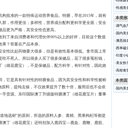
贴牌加工
·
特殊膳
滋膏方
·
性感美
构批准的一款特殊运动营养食品。特膳，早在2015年，就有
本类推
人群，作用更佳；多样性，营养成分配料更科学更全面；安全
·
调气血
健品更为严格，其安全性也更高。
行！
·
国内美
收到了来自消费者和代理伙伴90%以上的好评，目前这个数值
·
澳恶搞
效果？答案在产品本身。
·
西单磕
安全性比起药物要大很多，但是有效性基本很低。拿市面上常
·
印度小
是吃不死人。所以很多人买了很多保健品，花了很多冤枉钱，
·
美女扮
丁（雄花鹿宝），不是保健品，配方科学，有针对性，因此效
·
高校食
同，它是具有针对性的特膳食品，因为其安全性和科学性被称
本类固
植物原料，提纯去燥，不仅效果提升了数十倍，服用后也不会依
·
国内美
一手货源。东印国际澳丁升级版特膳澳丁（雄花鹿宝片）董事
，道地选材”的原则，所选的原料人参、黄精、黑果枸杞等都是
膳澳丁（雄花鹿宝）还特别加入鹿四宝—鹿血、鹿鞭、鹿筋、