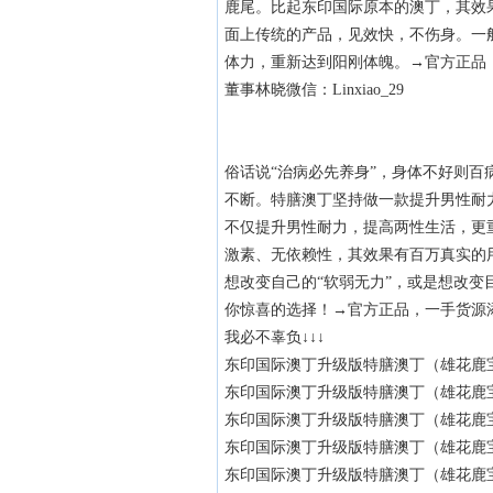
鹿尾。比起东印国际原本的澳丁，其效
面上传统的产品，见效快，不伤身。一
体力，重新达到阳刚体魄。→官方正品
董事林晓微信：Linxiao_29
俗话说“治病必先养身”，身体不好则
不断。特膳澳丁坚持做一款提升男性耐
不仅提升男性耐力，提高两性生活，更
激素、无依赖性，其效果有百万真实的
想改变自己的“软弱无力”，或是想改
你惊喜的选择！→官方正品，一手货源
我必不辜负↓↓↓
东印国际澳丁升级版特膳澳丁（雄花鹿宝片
东印国际澳丁升级版特膳澳丁（雄花鹿宝片
东印国际澳丁升级版特膳澳丁（雄花鹿宝片
东印国际澳丁升级版特膳澳丁（雄花鹿宝片
东印国际澳丁升级版特膳澳丁（雄花鹿宝片