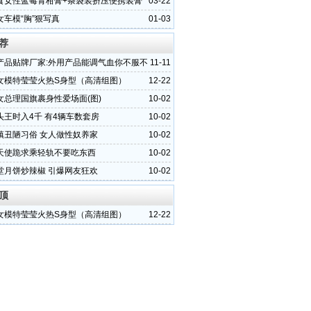
OEM
食女性蓝莓青柑膏+条袋装挤压便携装膏
03-22
贴牌代加工
女车模“胸”狠写真
01-03
荐
产品贴牌厂家:外用产品能调气血你不服不
11-11
女模特莹莹火热S身型（高清组图）
12-22
女总理国旗裹身性爱场面(图)
10-02
头王时入4千 有4辆车数套房
10-02
镇丑陋习俗 女人做性奴养家
10-02
天使跪求乘轻轨不要吃东西
10-02
堂月饼炒辣椒 引爆网友狂欢
10-02
顶
女模特莹莹火热S身型（高清组图）
12-22