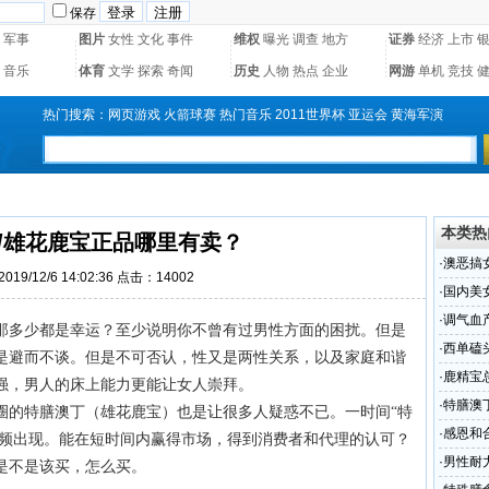
保存
军事
图片
女性
文化
事件
维权
曝光
调查
地方
证券
经济
上市
音乐
体育
文学
探索
奇闻
历史
人物
热点
企业
网游
单机
竞技
热门搜索：
网页游戏
火箭球赛
热门音乐
2011世界杯
亚运会
黄海军演
本类热
/雄花鹿宝正品哪里有卖？
·
澳恶搞
19/12/6 14:02:36 点击：14002
·
国内美
·
调气血
那多少都是幸运？至少说明你不曾有过男性方面的困扰。但是
行！
·
西单磕
是避而不谈。但是不可否认，性又是两性关系，以及家庭和谐
·
鹿精宝
强，男人的床上能力更能让女人崇拜。
·
特膳澳
圈的特膳澳丁（雄花鹿宝）也是让很多人疑惑不已。一时间“特
·
感恩和
频频出现。能在短时间内赢得市场，得到消费者和代理的认可？
·
男性耐
是不是该买，怎么买。