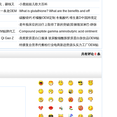
坑，砸钱又
·
小鹿姐姐儿歌大百科
一条龙OEM
·
What is glutathione? What are the benefits and eff
·
碳酸镁钙 柠檬酸OEM定制 冬氨酸钙 维生素D中国跨境定
制
·
老年痴呆症的治疗上取得了新的突破(双侧颈深淋巴-静脉
吻合术)
EM贴牌代工
·
Compound peptide gamma aminobutyric acid ointment
 Qi Gao Z
·
燕窝胶原蛋白口服液 玻尿酸烟酰胺胶原蛋白肽饮品OEM贴
牌
·
特膳复合营养代餐粉行业电商新趋势源头实力工厂OEM贴
牌代工
共有评论
0
条