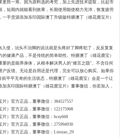
果更胜一筹。因为原料选的考究，加上先进技术提取，比起市
般，短期内就能看到效果，长期使用能使精力充沛，恢复疲劳
，一手货源添加东印国际澳丁升级版特膳澳丁（雄花鹿宝片）
百病入侵，治头不治脚的说法就是头疼好了脚疼犯了，反反复复
力的健康产品，不是传统的简单助性。特膳澳丁（雄花鹿宝）
重要的是能养身体，从根本解决男人的“难言之隐”。不含任何
用户反馈。无论是自用还是代理，完全可以放心购买。如果你
变目前平平无奇的生活状态，特膳澳丁（雄花鹿宝）会是一个让
添加东印国际特膳澳丁（雄花鹿宝片）董事微信，你若加入，
）官方正品，董事微信：384527557
）官方正品，董事微信：122175908
）官方正品，董事微信：bcsy668
）官方正品，董事微信：275994930
）官方正品，董事微信：Linxiao_29