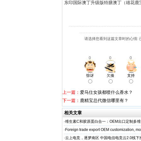
东印国际澳丁升级版特膳澳丁（雄花鹿宝片
请选择您看到这篇文章时的心情: 
0
0
0
惊讶
欠揍
支持
上一篇：
爱马仕女孩都喷什么香水？
下一篇：
鹿精宝总代微信哪里有？
相关文章
·
维生素C和胶原蛋白合一：OEM出口定制多
·
Foreign trade export OEM customization, mot
·
云上电竞，逐梦南区 中国电信电竞云2.0线