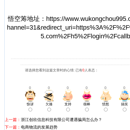
悟空筹地址：
https://www.wukongchou995.
hannel=31&redirect_uri=https%3A%2F%2
5.com%2Fh5%2Flogin%2Fcallb
请选择您看到这篇文章时的心情: 已有
0
人表态：
0
0
0
0
0
0
惊讶
欠揍
支持
很棒
愤怒
搞笑
上一篇：
浙江创欣信息科技有限公司遭遇骗局怎么办？
下一篇：
电商物流的发展趋势