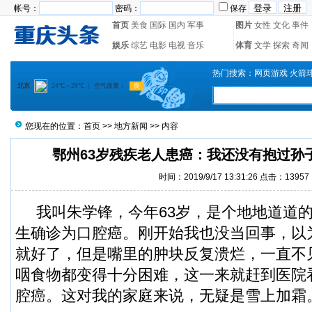
帐号：
密码：
保存
首页
美食
国际
国内
军事
图片
女性
文化
事件
娱乐
综艺
电影
电视
音乐
体育
文学
探索
奇闻
热门搜索：
网页游戏
火箭
您现在的位置：
首页
>>
地方新闻
>> 内容
鄂州63岁残疾老人患癌：我还没有抱过孙
时间：2019/9/17 13:31:26 点击：13957
我叫朱学锋，今年63岁，是个地地道道的
生确诊为口腔癌。刚开始我也没当回事，以
就好了，但是嘴里的肿块反复溃烂，一直不
咽食物都变得十分困难，这一来就赶到医院
腔癌。这对我的家庭来说，无疑是雪上加霜