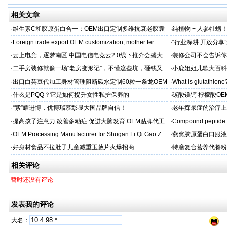
相关文章
·
维生素C和胶原蛋白合一：OEM出口定制多维抗衰老胶囊
·
纯植物 + 人参牡蛎
力保驾护航
·
Foreign trade export OEM customization, mother fer
·
“行业深耕 开放分
·
云上电竞，逐梦南区 中国电信电竞云2.0线下推介会盛大
·
装修公司不会告诉你
启幕
·
二手房装修就像一场“老房变形记”，不懂这些坑，砸钱又
·
小鹿姐姐儿歌大百科
糟心！看完这篇再开工
·
出口白芸豆代加工身材管理阻断碳水定制60粒一条龙OEM
·
What is glutathione?
贴牌
·
什么是PQQ？它是如何提升女性私护保养的
·
碳酸镁钙 柠檬酸OE
制
·
“紫”耀进博，优博瑞慕彰显大国品牌自信！
·
老年痴呆症的治疗上
吻合术)
·
提高孩子注意力 改善多动症 促进大脑发育 OEM贴牌代工
·
Compound peptide 
·
OEM Processing Manufacturer for Shugan Li Qi Gao Z
·
燕窝胶原蛋白口服液
牌
·
好身材食品不拉肚子儿童减重玉葱片火爆招商
·
特膳复合营养代餐粉
牌代工
相关评论
暂时还没有评论
发表我的评论
大名：