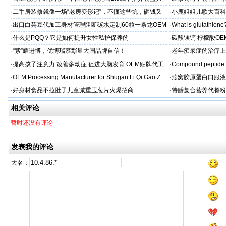
启幕
·
二手房装修就像一场“老房变形记”，不懂这些坑，砸钱又
·
小鹿姐姐儿歌大百科
糟心！看完这篇再开工
·
出口白芸豆代加工身材管理阻断碳水定制60粒一条龙OEM
·
What is glutathione?
贴牌
·
什么是PQQ？它是如何提升女性私护保养的
·
碳酸镁钙 柠檬酸OE
制
·
“紫”耀进博，优博瑞慕彰显大国品牌自信！
·
老年痴呆症的治疗上
吻合术)
·
提高孩子注意力 改善多动症 促进大脑发育 OEM贴牌代工
·
Compound peptide 
·
OEM Processing Manufacturer for Shugan Li Qi Gao Z
·
燕窝胶原蛋白口服液
牌
·
好身材食品不拉肚子儿童减重玉葱片火爆招商
·
特膳复合营养代餐粉
牌代工
相关评论
暂时还没有评论
发表我的评论
大名：