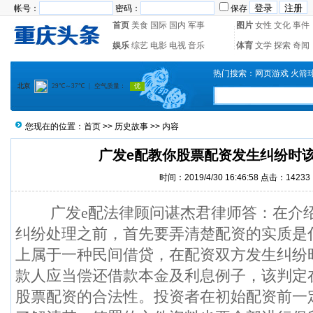
帐号：
密码：
保存
首页
美食
国际
国内
军事
图片
女性
文化
事件
娱乐
综艺
电影
电视
音乐
体育
文学
探索
奇闻
热门搜索：
网页游戏
火箭
您现在的位置：
首页
>>
历史故事
>> 内容
广发e配教你股票配资发生纠纷时
时间：2019/4/30 16:46:58 点击：14233
广发e配法律顾问谌杰君律师答：在介绍
纠纷处理之前，首先要弄清楚配资的实质是
上属于一种民间借贷，在配资双方发生纠纷
款人应当偿还借款本金及利息例子，该判定
股票配资的合法性。投资者在初始配资前一