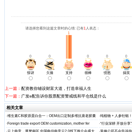
请选择您看到这篇文章时的心情: 已有
1
人表态：
1
0
0
0
0
0
惊讶
欠揍
支持
很棒
愤怒
搞笑
上一篇：
配资教你铺设财富大道，打造幸福人生
下一篇：
广发e配告诉你股票配资警戒线和平仓线是什么
相关文章
·
维生素C和胶原蛋白合一：OEM出口定制多维抗衰老胶囊
·
纯植物 + 人参牡蛎
力保驾护航
·
Foreign trade export OEM customization, mother fer
·
“行业深耕 开放分
·
云上电竞，逐梦南区 中国电信电竞云2.0线下推介会盛大
·
装修公司不会告诉你