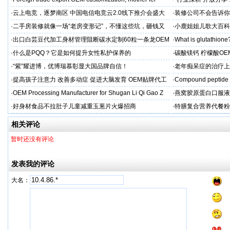
·
云上电竞，逐梦南区 中国电信电竞云2.0线下推介会盛大
·
装修公司不会告诉你
启幕
·
二手房装修就像一场“老房变形记”，不懂这些坑，砸钱又
·
小鹿姐姐儿歌大百科
糟心！看完这篇再开工
·
出口白芸豆代加工身材管理阻断碳水定制60粒一条龙OEM
·
What is glutathione?
贴牌
·
什么是PQQ？它是如何提升女性私护保养的
·
碳酸镁钙 柠檬酸OE
制
·
“紫”耀进博，优博瑞慕彰显大国品牌自信！
·
老年痴呆症的治疗上
吻合术)
·
提高孩子注意力 改善多动症 促进大脑发育 OEM贴牌代工
·
Compound peptide 
·
OEM Processing Manufacturer for Shugan Li Qi Gao Z
·
燕窝胶原蛋白口服液
牌
·
好身材食品不拉肚子儿童减重玉葱片火爆招商
·
特膳复合营养代餐粉
牌代工
相关评论
暂时还没有评论
发表我的评论
大名：