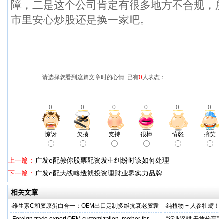
障，二是这个公司肯定有很多地方不合规，
市里安心炒股还是换一家吧。
请选择您看到这篇文章时的心情: 已有
0
人表态：
0
0
0
0
0
0
惊讶
欠揍
支持
很棒
愤怒
搞笑
上一篇：
广发e配教你股票配资发生纠纷时该如何处理
下一篇：
广发e配大战略造就投资理财业界实力品牌
相关文章
·
维生素C和胶原蛋白合一：OEM出口定制多维抗衰老胶囊
·
纯植物 + 人参牡蛎
力保驾护航
·
Foreign trade export OEM customization, mother fer
·
“行业深耕 开放分