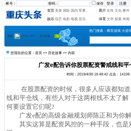
帐号：
密码：
保存
首页
美食
国际
国内
军事
图片
女性
文化
事件
娱乐
综艺
电影
电视
音乐
体育
文学
探索
奇闻
热门搜索：
网页游戏
火箭
您现在的位置：
首页
>>
历史故事
>> 内容
广发e配告诉你股票配资警戒线和平
时间：2019/4/30 16:48:42 点击：14106
在股票配资的时候，很多人应该都知道
线和平仓线，有些人对于这两根线不太了解
何要设置它们呢?
广发e配的高级金融规划师陈正和为你解
其实这算是配资风控的一种手段，也是