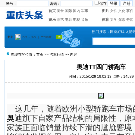
帐号：
密码：
保存
首页
美食
国际
国内
军事
图片
女性
文化
事件
娱乐
综艺
电影
电视
音乐
体育
文学
探索
奇闻
热门搜索：
网页游戏
火箭
您现在的位置：
首页
>>
汽车行情
>> 内容
奥迪TT四门轿跑车
时间：2015/1/29 19:02:13 点击：14539
这几年，随着欧洲小型轿跑车市场
奥迪
旗下自家产品结构的局限性，原
家族正面临销量持续下滑的尴尬窘境