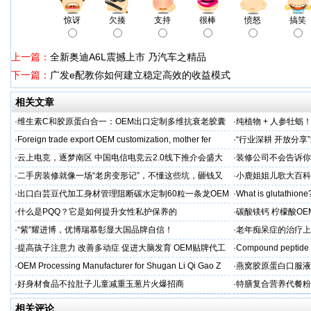
惊讶
欠揍
支持
很棒
愤怒
搞笑
上一篇：
全新奥迪A6L震撼上市 乃汽车之精品
下一篇：
广发e配教你如何建立稳定高效的收益模式
相关文章
·
维生素C和胶原蛋白合一：OEM出口定制多维抗衰老胶囊
·
纯植物 + 人参牡蛎
力保驾护航
·
Foreign trade export OEM customization, mother fer
·
“行业深耕 开放分
·
云上电竞，逐梦南区 中国电信电竞云2.0线下推介会盛大
·
装修公司不会告诉你
启幕
·
二手房装修就像一场“老房变形记”，不懂这些坑，砸钱又
·
小鹿姐姐儿歌大百科
糟心！看完这篇再开工
·
出口白芸豆代加工身材管理阻断碳水定制60粒一条龙OEM
·
What is glutathione?
贴牌
·
什么是PQQ？它是如何提升女性私护保养的
·
碳酸镁钙 柠檬酸OE
制
·
“紫”耀进博，优博瑞慕彰显大国品牌自信！
·
老年痴呆症的治疗上
吻合术)
·
提高孩子注意力 改善多动症 促进大脑发育 OEM贴牌代工
·
Compound peptide 
·
OEM Processing Manufacturer for Shugan Li Qi Gao Z
·
燕窝胶原蛋白口服液
牌
·
好身材食品不拉肚子儿童减重玉葱片火爆招商
·
特膳复合营养代餐粉
牌代工
相关评论