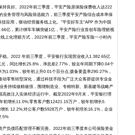
持良好。2022年前三季度，平安产险原保险保费收入达222
于良好的业务管理与风险筛选能力，前三季度平安产险综合成本率保
科技应用，驱动经营服务线上化。"平安好车主"APP 作为中国
1.66亿，累计绑车车辆突破1亿，平安产险行业首创车险理赔视
线上化理赔方式，2022年前三季度，平安产险车险一小时内
2022 年前三季度，平安银行实现营业收入1.382.65亿
9亿元，同比增长25.8%，净息差2.77%，较去年同期下降0.04个
1.03%，较年初上升0.01个百分点;拨备要盖率290.27%，
推动零售转型深化，通过科技手段为广泛大众客群提供专业金
公业务持续做精做强，围绕制造业、专精特新、新基建等战略产
高效注入实体经济运行中。截至2022年9月末，平安银行理
较年初增长11.0%;零售客户数12421.15万户，较年初增长5.
增长 12.2%;对公客户数5928万户，较年初培长16.1%，企业
.5%
产负债匹配管理不断完善。2022年前三季度本公司保险资金