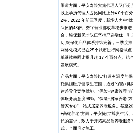
渠道方面，平安寿险实施代理人队伍分层
以上学历代理人占比同比上升4.0个百
2%，2022 年前三季度，新增人力中"
队伍的48倍。数字营业部改革稳步推
合，银保新优才队伍坚持严选增优，引入
历;银保化产品体系持续完善，三季度推
网格化模式已在25个城市进行网格试点，
单继续率同比提升超 17 个百分点。
发展模式。
产品方面，平安寿险以"打造有温度的
托集团医疗健康生态圆，通过“保险+健康
建差异化竞争优势。"保险+健康管理”方
体服务满意度99%。"保险+居家养老
管家专心”一站式居家养老服务。截至20
+高端养老”方面，平安提供"尊贵生活
长的需求，致力于开拓高品质养老服务
式，全面启动施工。