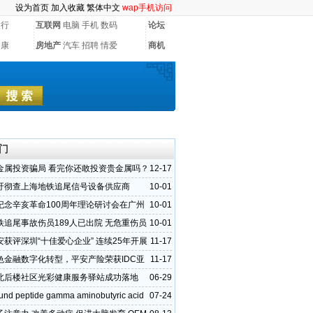
设为首页
加入收藏
繁体中文
wap手机访问
银行
互联网
电脑
手机
数码
论坛
健康
房地产
汽车
招聘
情爱
商机
门
金属投资骗局 看完你还敢投资贵金属吗？
12-17
吁彻查上海地铁追尾信号设备供应商
10-01
纪念辛亥革命100周年理论研讨会在广州
10-01
铁追尾事故伤员189人已出院 无危重伤员
10-01
安获评深圳“十佳爱心企业” 连续25年开展
11-17
血公益活动
色金融数字化转型，平安产险荣获IDC亚
11-17
持续发展特别奖
北后楼社区光彩健康服务驿站成功落地
06-29
nd peptide gamma aminobutyric acid
07-24