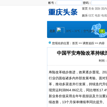
帐号：
密码：
首页
美食
国际
国内
娱乐
综艺
电影
电视
您现在的位置：
首页
>>
调查追踪
>> 内容
中国平安寿险改革持续
时间：2
寿险改革稳步推进，效果逐步显现。20
行业仍面临诸多内外部发展考验。面对重
革，推动多渠道并行发展，持续迭代升级
现营运利润864.86亿元，同比增长17.
新业务价值采用去年年底假设及方法重述
续改善，13个月保单继续率同比提升。