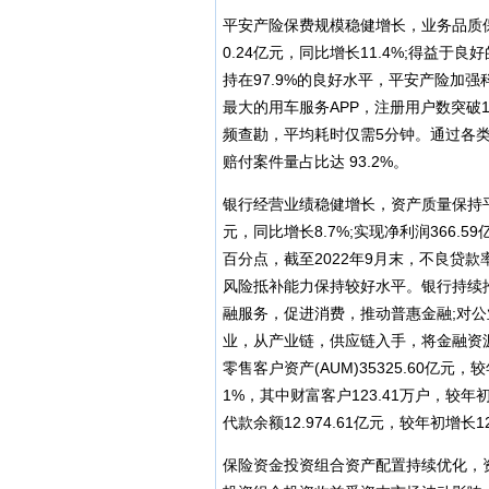
平安产险保费规模稳健增长，业务品质保
0.24亿元，同比增长11.4%;得益
持在97.9%的良好水平，平安产险加强
最大的用车服务APP，注册用户数突破
频查勘，平均耗时仅需5分钟。通过各类
赔付案件量占比达 93.2%。
银行经营业绩稳健增长，资产质量保持平稳。
元，同比增长8.7%;实现净利润366.5
百分点，截至2022年9月末，不良贷款率为
风险抵补能力保持较好水平。银行持续
融服务，促进消费，推动普惠金融;对
业，从产业链，供应链入手，将金融资源
零售客户资产(AUM)35325.60亿元，
1%，其中财富客户123.41万户，较年初
代款余额12.974.61亿元，较年初增长12
保险资金投资组合资产配置持续优化，资