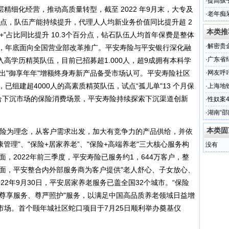
ointmen
·
提高孩子
精细化经营，推动高质量转型，截至 2022 年9月末，大专及
贴牌代
·
老年痴
分点，队伍产能持续提升，代理人人均新业务价值同比提升超 2
巴-静脉
本类推
优+”占比同比提升 10.3个百分点，钻石队伍人均首年保费是整体
·
解密贵
进，年底面向全国营业部改革推广。平安寿险与平安银行深化融
·
广东省
高学历精英队伍，目前已招募超1.000人，超9成拥有本科学
召开
出"御享年年"增额终身寿新产品备受市场认可。平安寿险社区
·
网友呼
已组建超4000人的高素质精英队伍，试点“孤儿单"13 个月保
·
上海地
结合下沉市场的保险消费场景，平安寿险持续探索下沉渠道创新
·
性奴案
图
·
湖南“
本类固
保险为理念，从客户需求出发，加大有竞争力的产品供给，并依
管理"、"保险+居家养老”、"保险+高端养老"三大核心服务构
没有
面，2022年前三季度，平安寿险已服务约1，644万客户，整
”方面，平安整合内外部服务商为客户提供"老人舒心、子女放心、
22年9月30日，平安居家养老服务已盖全国32个城市。“保险
、尊享服务、尊严照护"服务，以满足中国高品质养老领域日益增
市场。首个颐年城社区蛇口项目于7月25日顺利举办奠基仪