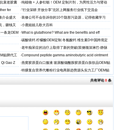
维抗衰老胶囊
·
纯植物 + 人参牡蛎！OEM 定制片剂，为男性活力与肾动
力保驾护航
her fer
·
“行业深耕 开放分享”北区上网服务行业线下交流会
下推介会盛大
·
装修公司不会告诉你的10个隐形污染源，记得收藏学习
坑，砸钱又
·
小鹿姐姐儿歌大百科
一条龙OEM
·
What is glutathione? What are the benefits and eff
·
碳酸镁钙 柠檬酸OEM定制 冬氨酸钙 维生素D中国跨境定
制
·
老年痴呆症的治疗上取得了新的突破(双侧颈深淋巴-静脉
吻合术)
EM贴牌代工
·
Compound peptide gamma aminobutyric acid ointment
 Qi Gao Z
·
燕窝胶原蛋白口服液 玻尿酸烟酰胺胶原蛋白肽饮品OEM贴
牌
·
特膳复合营养代餐粉行业电商新趋势源头实力工厂OEM贴
牌代工
共有评论
0
条