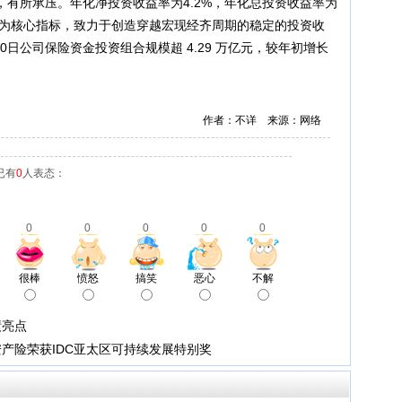
有所承压。年化净投资收益率为4.2%，年化总投资收益率为
力为核心指标，致力于创造穿越宏现经齐周期的稳定的投资收
0日公司保险资金投资组合规模超 4.29 万亿元，较年初增长
作者：不详 来源：网络
已有
0
人表态：
0
0
0
0
0
很棒
愤怒
搞笑
恶心
不解
绩亮点
产险荣获IDC亚太区可持续发展特别奖