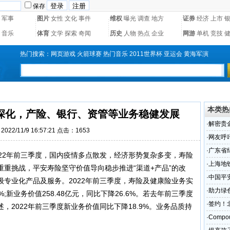
保存
军事
图片
女性
文化
事件
维权
曝光
调查
地方
证券
经济
上市
音乐
体育
文学
探索
奇闻
历史
人物
热点
企业
网游
单机
竞技
热门搜索：
网页游戏
火箭球赛
热门音乐
2011世界杯
亚运会
黄海军演
本类热
深化，产险、银行、资管等业务稳健发展
·
解密贵
022/11/9 16:57:21 点击：1653
·
网友呼
·
广东省
22年前三季度，国内疫情多点散发，经济形势复杂多变，寿险
召开
·
上海地
重挑战，平安寿险坚守价值导向稳步推进“渠道+产品”的改
·
中国平
专业化产品及服务。2022年前三季度，寿险及健康险业务实
无偿献
·
助力绿
4%;新业务价值258.48亿元，同比下降26.6%。若去年前三季度
太区可
·
签约！
，2022年前三季度新业务价值同比下降18.9%。业务品质持
·
Compou