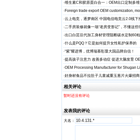
·
维生素C和胶原蛋白合一：OEM出口定制多
·
Foreign trade export OEM customization, mot
·
云上电竞，逐梦南区 中国电信电竞云2.0线
启幕
·
二手房装修就像一场“老房变形记”，不懂这些
糟心！看完这篇再开工
·
出口白芸豆代加工身材管理阻断碳水定制60粒
贴牌
·
什么是PQQ？它是如何提升女性私护保养的
·
“紫”耀进博，优博瑞慕彰显大国品牌自信！
·
提高孩子注意力 改善多动症 促进大脑发育 O
·
OEM Processing Manufacturer for Shugan Li
·
好身材食品不拉肚子儿童减重玉葱片火爆招商
相关评论
暂时还没有评论
发表我的评论
大名：