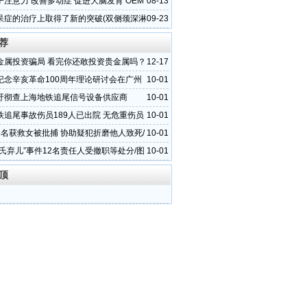
t
注意力 改善多动症 促进大脑发育 OEM
08-13
工
呆症的治疗上取得了新的突破(双侧颈深淋
09-23
吻合术)
荐
金属投资骗局 看完你还敢投资贵金属吗？
12-17
纪念辛亥革命100周年理论研讨会在广州
10-01
吁彻查上海地铁追尾信号设备供应商
10-01
铁追尾事故伤员189人已出院 无危重伤员
10-01
4名获救女被批捕 协助疑犯折磨他人致死/
10-01
邵氏弃儿”事件12名责任人受撤职等处分/图
10-01
顶