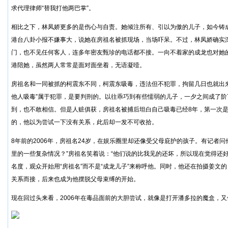
求代理律师“替我打他两巴掌”。
相比之下，林凤娇更多的是伤心与自责。她倾注所有、引以为傲的儿子，如今铸
港台八卦小报不嫌事大，说她在房祖名被抓现场，当场吓呆。不过，林凤娇确实
门，也不见任何客人，连多年密友甄珍的电话都不接。一向不着家的成龙也对她
港陪她，虽然两人常常是面对面坐着，无语凝噎。
房祖名和一同被抓的柯震东不同，柯震东吸毒，违法但不犯罪，拘留几日也就出
他人吸毒”属于犯罪，是要判刑的。以往乖巧到有些懦弱的儿子，一夕之间成了
到，也不敢相信。但是人赃俱获，房祖名被捕后坦白自己吸毒已经8年，第一次
的，他以为尝试一下没有关系，此后却一发不可收拾。
8年前的2006年，房祖名24岁，在娱乐圈里却还像受父母庇护的孩子。有记者
里的一些复杂情况？”房祖名笑着说：“他们说的比我见的还坏，所以现在觉得还
名度，观众开始用“房祖名”而不是“成龙儿子”来称呼他。同时，他还在拍摄姜文
关系而接，后来也成为他摆脱父母束缚的开始。
现在回过头来看，2006年在毒品面前的大胆尝试，就像是打开潘多拉的魔盒，又