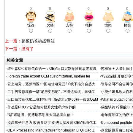
又怕给身边人添麻烦，想要尝试失败却怕失败牵连太多……
0
0
0
0
0
0
后来成龙听到这首歌，也很受感动，原来儿子多么渴望自由，那么就放手了，放
惊讶
欠揍
支持
很棒
愤怒
搞笑
于是房祖名进入了娱乐圈。
———————————————————————————————————
上一篇：
超模奶爸挑战带娃
下一篇：没有了
成龙大把钱，你慢慢花就好啦！
相关文章
·
想打破人工墙并没有想象的容易，虽然他人身自由，不再被关起来，但心理上的“
维生素C和胶原蛋白合一：OEM出口定制多维抗衰老胶囊
·
纯植物 + 人参牡蛎
他有什么能耐。
力保驾护航
·
Foreign trade export OEM customization, mother fer
·
“行业深耕 开放分
·
云上电竞，逐梦南区 中国电信电竞云2.0线下推介会盛大
·
装修公司不会告诉你
即便是娱乐圈前辈也觉得房祖名是来玩票的。他根本就不需要努力嘛，只要顺从
启幕
·
二手房装修就像一场“老房变形记”，不懂这些坑，砸钱又
·
小鹿姐姐儿歌大百科
一次开玩笑，问他为何要拍戏唱歌，“慢慢去花父亲的钱就好啦，成龙大把钱！“
糟心！看完这篇再开工
·
出口白芸豆代加工身材管理阻断碳水定制60粒一条龙OEM
·
What is glutathione?
不知道他在想什么。”
贴牌
·
什么是PQQ？它是如何提升女性私护保养的
·
碳酸镁钙 柠檬酸OE
房祖名刚开始给明星做小跟班，去李宗盛工作室打杂，给刘若英李心洁跑腿。每
制
·
“紫”耀进博，优博瑞慕彰显大国品牌自信！
·
老年痴呆症的治疗上
好润喉糖、纸巾，要把每个人“服务”得舒舒服服。戴军问他：“他们真敢这么用你
吻合术)
·
提高孩子注意力 改善多动症 促进大脑发育 OEM贴牌代工
·
Compound peptide 
的。”
·
OEM Processing Manufacturer for Shugan Li Qi Gao Z
·
燕窝胶原蛋白口服液