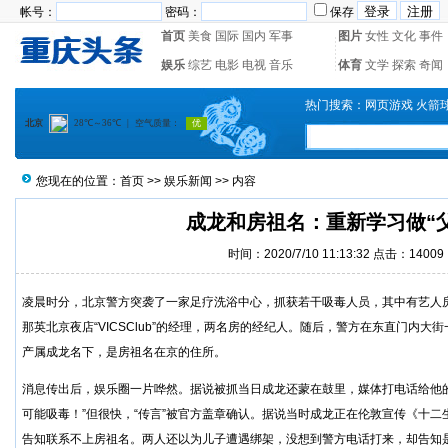
帐号：
密码：
保存
首页
美食
国际
国内
军事
图片
女性
文化
事件
娱乐
综艺
电影
电视
音乐
体育
文学
探索
奇闻
热门搜索：
网页游戏
火箭
您现在的位置：
首页
>>
娱乐新闻
>> 内容
成龙和房祖名：重新学习做“
时间：2020/7/10 11:13:32 点击：14009
凌晨时分，北京警方突袭了一家足疗洗浴中心，抓获若干吸毒人员，其中有艺人
那英北京夜店“VICSClub”的经理，两名房的经纪人。随后，警方在东直门内大
产属成龙名下，是房祖名在京的住所。
消息传出后，娱乐圈一片哗然。据说被抓当日成龙还蒙在鼓里，媒体打电话给他
可能吸毒！”但很快，“传言”被官方盖章确认。据说当时成龙正在伦敦宣传《十
告知联系不上房祖名。两人还以为儿子遭遇绑架，没想到警方电话打来，却告知