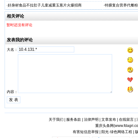
牌
·
好身材食品不拉肚子儿童减重玉葱片火爆招商
·
特膳复合营养代餐粉
和别人的调侃相比，成龙对儿子可说是肆无忌惮地贬低。同台亮相，他说他不成器
牌代工
一脚。成龙喜欢王力宏，多次赞赏他完美全能，也要顺便拉踩一下房祖名：“多希望王
相关评论
史密斯一家来北京拍《功夫小子》，当时11岁的戈登学了两个月功夫，拳脚就相
暂时还没有评论
忘拿房祖名做反面教材：“我的儿子很丢脸，我试过找来全球最好的武术家教他武
发表我的评论
房祖名当然不肯学了，有一个打遍天下的爹，他不想永远追着他的背影走。他还
不能从父亲擅长的领域来，即使后来拍戏，他也拒绝拍武戏。房祖名喜欢音乐和
大名：
硬气的活动，在成龙看来可能太过平凡，更何况，他唱歌也唱不过王力宏啊！
房祖名不是毫无想法，他和李连杰倾诉很多，但说到后还还是担心多过决心，回
脸”怎么办？想做音乐，又觉得音乐不赚钱难做大，只好先拍戏；想不能出错，
脸。可是世界上哪来的万无一失，想要不失败，不出错，唯一的办法就是不要开
内容：
这也许就是他自己心里的“人工墙”。
————————————————————————————————
关于我们
|
服务条款
|
法律声明
|
文章发布
|
在线留言
|
成龙：试着做一个好爸爸
重庆头条网(
www.fdagri.c
有害短信息举报 | 阳光·绿色网络工程 |
心理学家研究了人一生的成长规律，发现所谓“叛逆”是每个人必须经历的坎。从