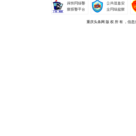
才可以变的成熟而强大。一次是三岁，要断奶，摆脱父母的手，自己奔跑，自己
是十多岁，从心理上“断奶”，知道自己是谁，要如何生活，要成为怎样的人，准
这两次叛逆，就无法拥有独立健康的人格。
重庆头条网 版 权 所 有 ，信息
来自父母和家人的过保护，压制了子女的叛逆。很多时候，叛逆期被人为地推迟
逆，就铸成大错。这是不幸，也是万幸，迟到的成长好过没有。房祖名入狱6个月
许多转变。作为涉毒艺人，他做演员和歌手的路都断掉了，但是成龙的态度却似
事发之初，成龙很气愤也很自责。他不断地想，为什么会发生这种事？你不是要
你就捅娄子。
房祖名出狱那天，成龙没去接他，回家的时候他很紧张，听到成龙的脚步声，助理
开，成龙给他一个拥抱，说：“回来就好”。房祖名后来说，以为要挨打。回到家
都会不停地换频道，但是那天没有，就一直一直放一个频道，怔怔地看。两个人
破沉默。后来，还是房祖名说，想要剪剪头发了。于是成龙亲手为他理了发，意
慢慢地，成龙发现儿子生活上有了细微的变化，饭每次都吃得干干净净，吃完会
正。他于是感慨这次教训太有效了，坐牢真好，“最好每年都回去坐坐牢。”道歉
说：“经过这次，我修正了我的人生观和价值观。得到法律的惩罚之后，并不代
次教训，我更加清楚地知道，在我下一段的人生里必须要做的是什么，绝不能做的