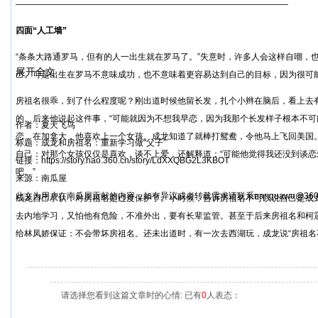
————————————————————————————————
四面“人工墙”
“条条大路通罗马，但有的人一出生就在罗马了。”失意时，许多人会这样自嘲，
展开全文
己。可是出生在罗马不意味成功，也不意味着更容易达到自己的目标，因为很可
房祖名很乖，到了什么程度呢？刚出道时候他留长发，扎个小辫在脑后，看上去
的。后来他说起这件事，“可能就因为不想我早恋，因为我那个长发样子根本不可
作者：夏天飞鸟
恋，在加拿大，他喜欢上一个女孩。成龙知道了就棒打鸳鸯，令他马上飞回美国
标题：成龙和房祖名：重新学习做“父子”
自己：对那个女孩仅仅是喜欢，谈不上爱，还解释道：“可能他觉得我还没到谈
链接：https://story.hao.360.cn/story/LdXXQBG2L3KBOT
吧。”
来源：南瓜屋
此文为用户在南瓜屋贡献的内容，如有异议或者转载需求请联系nanguawu@360.
成龙自己承认，对房祖名是过度保护了。小时候，告诉房祖名不可以说自己是成龙
去内地学习，又怕他有危险，不准外出，要有长辈监管。甚至于后来房祖名和柯震
给林凤娇保证：不会带坏房祖名。还未出道时，有一次去西湖玩，成龙说“房祖名
起来，他一个人，就在屋里写了首歌，名叫《人工墙》——爸爸是一赌墙，妈妈
后是他的保镖们，四面墙，将他锁起来。
《人工墙》歌词里有苦闷，“不让我的躯体灵魂受伤”；有感恩，“谢谢你，不让我
请选择您看到这篇文章时的心情: 已有
0
人表态：
不怕受伤，不要特权，只求平凡……”是房祖名真是心情的写照，想要自由，又