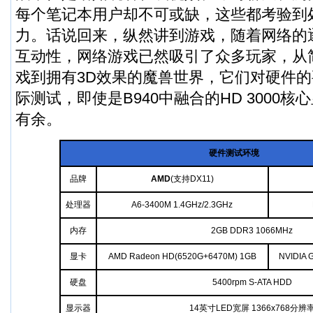
每个笔记本用户却不可或缺，这些都考验到
力。话说回来，纵然讲到游戏，随着网络的
互动性，网络游戏已然吸引了众多玩家，从
戏到拥有3D效果的魔兽世界，它们对硬件
际测试，即使是B940中融合的HD 3000
有余。
硬件测试环境
品牌
AMD
(支持DX11)
处理器
A6-3400M 1.4GHz/2.3GHz
内存
2GB DDR3 1066MHz
显卡
AMD Radeon HD(6520G+6470M) 1GB
NVIDIA 
硬盘
5400rpm S-ATA HDD
显示器
14英寸LED宽屏 1366x768分辨