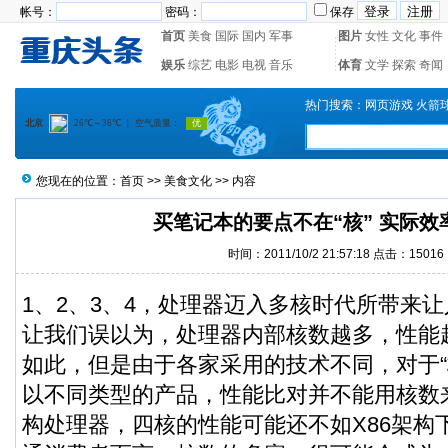
帐号：
密码：
保存
首页
美食
国际
国内
军事
图片
女性
文化
事件
娱乐
综艺
电影
电视
音乐
体育
文学
探索
奇闻
热门搜索：
网页游戏
火箭
您现在的位置：
首页
>>
美食文化
>> 内容
买笔记本的要点不在“核” 实际效
时间：2011/10/2 21:57:18 点击：15016
1、2、3、4，处理器迈入多核时代所带来
让我们误以为，处理器内部核数越多，性能
如此，但是由于各家采用的技术不同，对于“
以不同类型的产品，性能比对并不能用核数
构处理器，四核的性能可能还不如X86架构