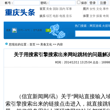
帐号：
密码：
保存
首页
美食
国际
国内
军事
图片
女性
文化
事件
娱乐
综艺
电影
电视
音乐
体育
文学
探索
奇闻
热门搜索：
网页游戏
火箭
您现在的位置：
首页
>>
美食文化
>> 内容
关于用搜索引擎搜索出来网站跳转的问题解
时间：2014/12/11 13:25:04 点击：16998
（
信宜新闻
网/讯）关于“网站直接输入
索引擎搜索出来的链接点击进入，就直接跳