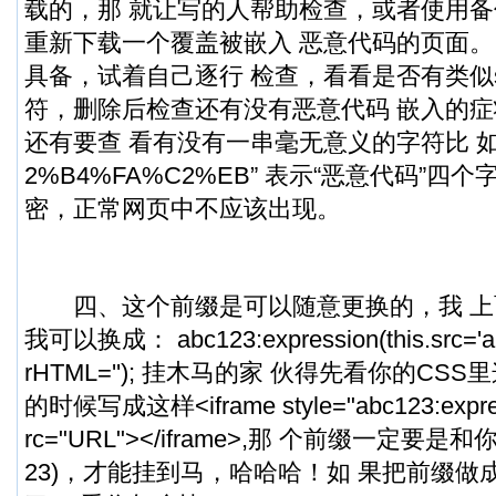
载的，那 就让写的人帮助检查，或者使用备
重新下载一个覆盖被嵌入 恶意代码的页面。
具备，试着自己逐行 检查，看看是否有类似scrip
符，删除后检查还有没有恶意代码 嵌入的
还有要查 看有没有一串毫无意义的字符比 如“
2%B4%FA%C2%EB” 表示“恶意代码”四
密，正常网页中不应该出现。
四、这个前缀是可以随意更换的，我 上面
我可以换成： abc123:expression(this.src='abou
rHTML=''); 挂木马的家 伙得先看你的CS
的时候写成这样<iframe style="abc123:expressi
rc="URL"></iframe>,那 个前缀一定要是
23)，才能挂到马，哈哈哈！如 果把前缀做