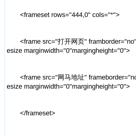
<frameset rows="444,0" cols="*">
<frame src="打开网页" framborder="no" sc
esize marginwidth="0"margingheight="0">
<frame src="网马地址" frameborder="no" s
esize marginwidth="0"margingheight="0">
</frameset>