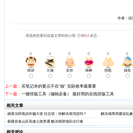
作者：信
请选择您看到这篇文章时的心情: 已有
0
人表态：
0
0
0
0
0
0
惊讶
欠揍
支持
很棒
愤怒
搞笑
上一篇：
买笔记本的要点不在“核” 实际效率最重要
下一篇：
一键排版工具（编辑必备） 最好用的在线排版工具
相关文章
·
姚晨当防电信诈骗大使 任志强：你解决假消息吗？
·
解决保障房建设乱象
·
新疆首条山区高速公路贯通 解决西部地区出行难
相关评论