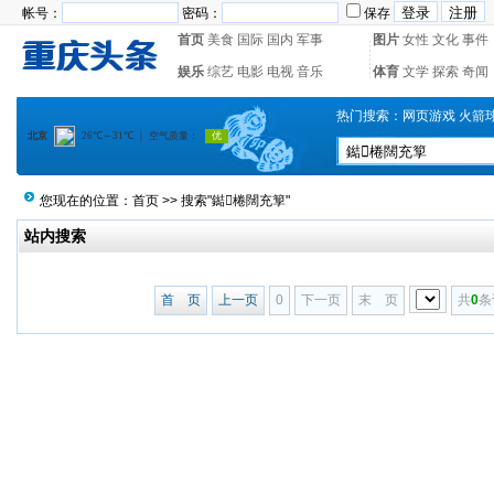
帐号：
密码：
保存
首页
美食
国际
国内
军事
图片
女性
文化
事件
娱乐
综艺
电影
电视
音乐
体育
文学
探索
奇闻
热门搜索：
网页游戏
火箭
您现在的位置：
首页
>> 搜索"鐑棬闊充箰"
站内搜索
首 页
上一页
0
下一页
末 页
共
0
条