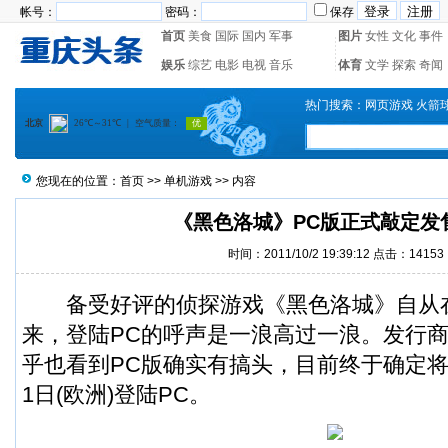
帐号：
密码：
保存
首页
美食
国际
国内
军事
图片
女性
文化
事件
娱乐
综艺
电影
电视
音乐
体育
文学
探索
奇闻
热门搜索：
网页游戏
火箭
您现在的位置：
首页
>>
单机游戏
>> 内容
《黑色洛城》PC版正式敲定发
时间：2011/10/2 19:39:12 点击：14153
备受好评的侦探游戏《黑色洛城》自从
来，登陆PC的呼声是一浪高过一浪。发行商Rock
乎也看到PC版确实有搞头，目前终于确定将于
1日(欧洲)登陆PC。