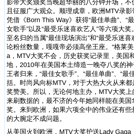
影带大奖颁奖当晚超华丽的八分钟开场，不
且征服广大观众。顺理成章，欧洲MTV录影带大
凭借《Born This Way》获得“最佳单曲”、
女歌手”以及“最受乐迷喜欢艺人”等六项大
至名归的当属“最佳现场演出”和“最受乐迷喜
论粉丝数量，嘎嘎帝必须高坐王座。“格莱美”可
a，MTV大奖不会，历史获奖记录里，美国
地，2010年在美国本土缔造一晚夺八奖的
王者归来，“最佳女歌手”、“最佳单曲”、“最
括。时尚风向标MTV，对于大热大火从来
奖赞美。所以，无论何地主办，MTV大奖上的L
来刷数据的，最不济的今年她同样能在美国拿
奖。来到欧洲，如果六项全中的伟业还有些
的大腕定不成问题。
从美国火到欧洲，MTV大奖护送Lady Ga