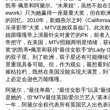
凯蒂·佩里和阿黛尔。“水果姐”，虽然不如在美
ework》只为她赢得一座最重大奖，但在欧
的回忆。2010年，新婚燕尔之时《California
乐录影带”大奖，MTV送她双喜临门。此次欧
姐跟嘎嘎帝上演最针尖对麦芒的PK，前者
帝把守，在美国，MTV照顾两明星情绪，获
奖”的凯蒂•佩里和获得“最佳女歌手”的Lady 
的双子星。到了欧洲，双子星还有可能继续
景重现具备可能。但，作为观众，最想看到
摧枯拉朽，既然在美国没能实现大满贯，到
上必定会逊色万能嘎嘎。
阿黛尔，“最佳单曲”、“最佳女歌手”以及“最
是她的，但“MTV最佳英国/爱尔兰艺人”基本
一年，阿黛尔全权代表所有英国艺人出色表