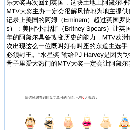
乐大奖再次回到英国，这块土地上阿黛尔呼声胜过
MTV大奖主办一定会很解风情地为地主提
记录上美国的阿姆（Eminem）超过英国罗比（Rob
s）；美国“小甜甜”（Britney Spears
年的阿黛尔具备改变历史的能力，MTV欧
次出现这么一位既叫好有叫座的东道主选手
必须封王。“水星奖”输给PJ Harvey是因为
骨子里爱大热门的MTV大奖一定会让阿黛尔
请选择您看到这篇文章时的心情: 已有
0
人表态：
0
0
0
0
0
0