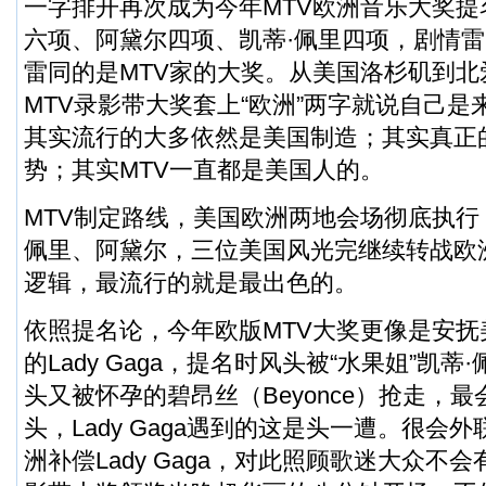
一字排开再次成为今年MTV欧洲音乐大奖提名前
六项、阿黛尔四项、凯蒂·佩里四项，剧情
雷同的是MTV家的大奖。从美国洛杉矶到
MTV录影带大奖套上“欧洲”两字就说自己
其实流行的大多依然是美国制造；其实真正
势；其实MTV一直都是美国人的。
MTV制定路线，美国欧洲两地会场彻底执行，La
佩里、阿黛尔，三位美国风光完继续转战欧
逻辑，最流行的就是最出色的。
依照提名论，今年欧版MTV大奖更像是安抚
的Lady Gaga，提名时风头被“水果姐”凯
头又被怀孕的碧昂丝（Beyonce）抢走，
头，Lady Gaga遇到的这是头一遭。很会
洲补偿Lady Gaga，对此照顾歌迷大众不