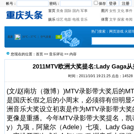
帐号：
密码：
保存
首页
美食
国际
国内
军事
图片
女性
文化
事件
娱乐
综艺
电影
电视
音乐
体育
文学
探索
奇闻
热门搜索：
网页游戏
火箭
您现在的位置：
首页
>>
音乐评论
>> 内容
2011MTV欧洲大奖提名:Lady Gag
时间：2011/10/1 19:21:25 点击：14528
(文/赵南坊（
微博
）)MTV录影带大奖后的M
是国庆长假之后的小周末，必须得有但明显
洲音乐大奖设立初衷是作为MTV录影带大
更像是重播。今年MTV录影带大奖提名，凯蒂·佩
y）九项，阿黛尔（Adele）七项、Lady G