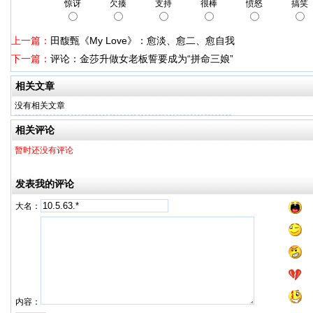
惊讶
欠揍
支持
很棒
愤怒
搞笑
上一篇：
田馥甄《My Love》：愈淡、愈二、愈自我
下一篇：
评论：金莎升做女老板誓要成为“拼命三娘”
相关文章
没有相关文章
相关评论
暂时还没有评论
发表我的评论
大名：
内容：