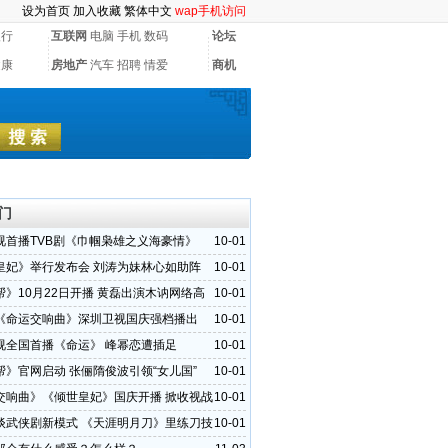
设为首页
加入收藏
繁体中文
wap手机访问
银行
互联网
电脑
手机
数码
论坛
健康
房地产
汽车
招聘
情爱
商机
门
视首播TVB剧《巾帼枭雄之义海豪情》
10-01
皇妃》举行发布会 刘涛为妹林心如助阵
10-01
帮》10月22日开播 黄磊出演木讷网络高
10-01
《命运交响曲》深圳卫视国庆强档播出
10-01
视全国首播《命运》 峰幂恋遭插足
10-01
帮》官网启动 张俪隋俊波引领“女儿国”
10-01
交响曲》《倾世皇妃》国庆开播 掀收视战
10-01
谈武侠剧新模式 《天涯明月刀》里练刀技
10-01