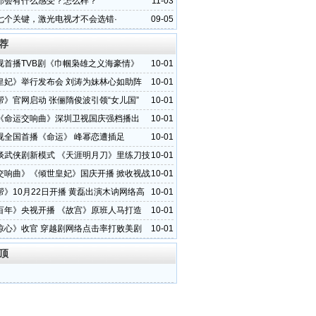
郎会有什么感受？怎么样？
11-03
七个关键，激光电视才不会选错·
09-05
荐
视首播TVB剧《巾帼枭雄之义海豪情》
10-01
皇妃》举行发布会 刘涛为妹林心如助阵
10-01
帮》官网启动 张俪隋俊波引领“女儿国”
10-01
《命运交响曲》深圳卫视国庆强档播出
10-01
视全国首播《命运》 峰幂恋遭插足
10-01
谈武侠剧新模式 《天涯明月刀》里练刀技
10-01
交响曲》《倾世皇妃》国庆开播 掀收视战
10-01
帮》10月22日开播 黄磊出演木讷网络高
10-01
百年》央视开播 《故宫》原班人马打造
10-01
惊心》收官 穿越剧网络点击率打败美剧
10-01
顶