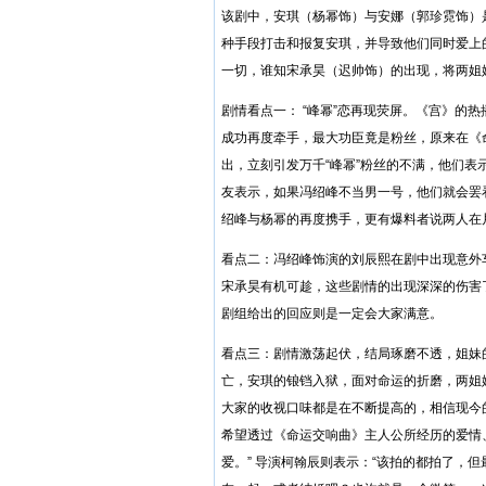
该剧中，安琪（杨幂饰）与安娜（郭珍霓饰）
种手段打击和报复安琪，并导致他们同时爱上
一切，谁知宋承昊（迟帅饰）的出现，将两姐
剧情看点一： “峰幂”恋再现荧屏。《宫》的
成功再度牵手，最大功臣竟是粉丝，原来在《
出，立刻引发万千“峰幂”粉丝的不满，他们
友表示，如果冯绍峰不当男一号，他们就会罢
绍峰与杨幂的再度携手，更有爆料者说两人在
看点二：冯绍峰饰演的刘辰熙在剧中出现意外车
宋承昊有机可趁，这些剧情的出现深深的伤害了
剧组给出的回应则是一定会大家满意。
看点三：剧情激荡起伏，结局琢磨不透，姐妹
亡，安琪的锒铛入狱，面对命运的折磨，两姐
大家的收视口味都是在不断提高的，相信现今
希望透过《命运交响曲》主人公所经历的爱情
爱。” 导演柯翰辰则表示：“该拍的都拍了，