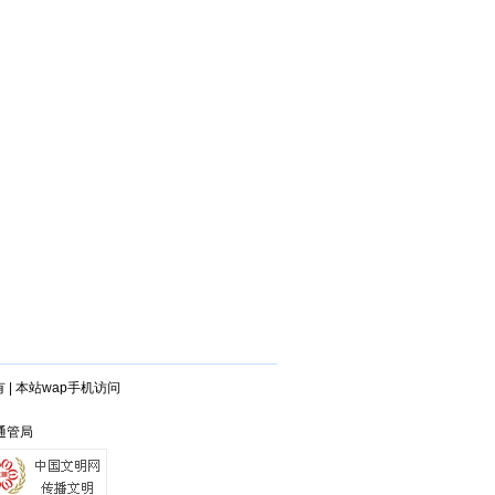
有
|
本站wap手机访问
庆通管局