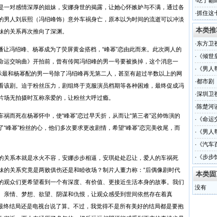
·
吃了霸
是一对感情深厚的姐妹，安娜身世的揭露，让她心怀嫉妒与不满，通过各
·
抓住这
的男人刘辰熙（冯绍峰饰）意外车祸身亡，原本以为时间的流逝可以冲淡
本类推
妹的关系再次推向了深渊。
·
东方卫
热播让冯绍峰、杨幂成为了荧屏黄金搭档，“峰幂”恋由此而来。此次两人的
·
《倾世
命运交响曲》开拍前，曾有传闻冯绍峰的男一号要被换掉，这个消息一
·
《男人
表示最和杨幂配的男一号除了冯绍峰再无第二人，甚至有超过半数以上的网
·
都市剧
看该剧。迫于粉丝压力，剧组终于克服演员档期等各种困难，最终促成冯
·
深圳卫
片场无拍摄时互称亲爱的，让粉丝大呼过瘾。
·
陈楚河
祸而死在杨幂怀中，使“峰幂”恋过早夭折，从而让“第三者”迟帅饰演的
·
《命运
“峰幂”粉丝的心，他们多次要求更改剧情，希望“峰幂”恋完美收尾，而
·
《男人
手
·
《汽车
·
《步步
的关系本就是水火不容，安娜步步相逼，安琪处处忍让，爱人的车祸死
妹的关系究竟是两败俱伤还是和睦收场？制片人董力称：“后偶像剧时代
本类固
的观众们更希望看到一个有深度、有价值、更接近生活本身的故事。我们
没有
、亲情、梦想、欲望、阴谋和仇恨，让观众感受到世间依然存在着真
但最终结局还是电视台说了算。不过，我觉得不是所有美好的结局都是要抱