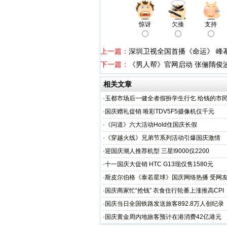
惊讶
欠揍
支持
上一篇：
深圳卫视全国首播《命运》 峰
下一篇：
《男人帮》官网启动 张俪隋俊波
相关文章
·
玉都市场后一健全者假扮学生行乞 给钱的市
·
国庆赠礼促销 唯彩TDV5F5摄像机仅千元
·
《问道》六大活动Hold住国庆长假
·
《穿越火线》兄弟节系列活动引爆国庆激情
·
迎国庆潮人推荐机型 三星I9000仅2200
·
十一国庆大促销 HTC G13现仅售1580元
·
斯皮尔伯格《泰若星球》国庆网络热播 受网
·
国庆商家忙“抢钱” 衣食住行轮番上涨推高CPI
·
国庆当日全国铁路发送旅客892.8万人创纪录
·
国庆黄金周内地旅客预计在港消费42亿港元