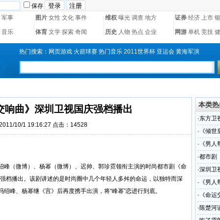
保存
军事
图片
女性
文化
事件
维权
曝光
调查
地方
证券
经济
上市
音乐
体育
文学
探索
奇闻
历史
人物
热点
企业
网游
单机
竞技
热门搜索：
网页游戏
火箭球赛
热门音乐
2011世界杯
亚运会
黄海军演
本类热
交响曲》深圳卫视国庆强档播出
·
东方卫
11/10/1 19:16:27 点击：14528
·
《倾世
·
《男人
手
·
都市剧
绍峰（
微博
）、杨幂（
微博
）、迟帅、郭珍霓领衔主演的时尚都市剧《命
·
深圳卫
:30强档播出。该剧讲述的是时尚圈中几个年轻人多舛的命运，以独特而深
·
《男人
冯绍峰、杨幂继《宫》后再度携手出演，将“峰幂”恋进行到底。
·
《命运
·
陈楚河