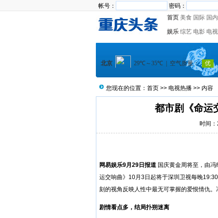
帐号：
密码：
首页
美食
国际
国内
娱乐
综艺
电影
电视
您现在的位置：
首页
>>
电视热播
>> 内容
都市剧《命运
时间：20
网易娱乐9月29日报道
国庆黄金周将至，由冯
运交响曲》10月3日起将于深圳卫视每晚19
刻的视角反映人性中最无可掌握的爱恨情仇。
剧情看点多，结局扑朔迷离