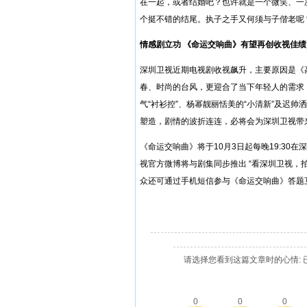
在一起，或者结婚吧？也许就是一个微笑、一
个挺不错的结尾。执子之手又何须与子偕老呢
情感剧立功
《命运交响曲》有望再创收视佳绩
深圳卫视近期电视剧收视飙升，主要原因是《
春、时尚的台风，更迎合了当下年轻人的需求
气“衬衫控”、杨幂靓丽恬美的“小清新”及迟
塑造，剧情的波折连连，必将会为深圳卫视带
《命运交响曲》将于10月3日起每晚19:3
视官方微博将与剧集同步推出 “看深圳卫视，拍
众还可通过手机短信参与《命运交响曲》答题
请选择您看到这篇文章时的心情: 
0
0
0