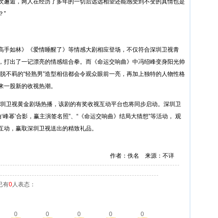
次邂逅，两人在经历了多年的一切后远远相望还能感受到不变的真情也是
？”
高手如林》《爱情睡醒了》等情感大剧相应登场，不仅符合深圳卫视青
，打出了一记漂亮的情感组合拳。而《命运交响曲》中冯绍峰变身阳光帅
帅洒脱不羁的“轻熟男”造型相信都会令观众眼前一亮，再加上独特的人物性格
来一股新的收视热潮。
0在深圳卫视黄金剧场热播，该剧的有奖收视互动平台也将同步启动。深圳卫
‘峰幂’合影，赢主演签名照”、“《命运交响曲》结局大猜想”等活动， 观
互动，赢取深圳卫视送出的精致礼品。
作者：佚名 来源：不详
已有
0
人表态：
0
0
0
0
0