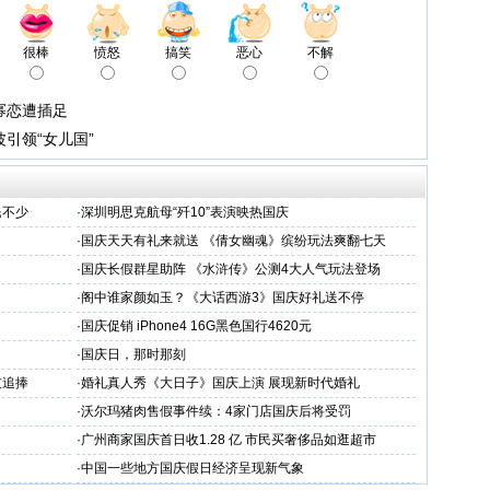
很棒
愤怒
搞笑
恶心
不解
幂恋遭插足
引领“女儿国”
民不少
·
深圳明思克航母“歼10”表演映热国庆
·
国庆天天有礼来就送 《倩女幽魂》缤纷玩法爽翻七天
·
国庆长假群星助阵 《水浒传》公测4大人气玩法登场
·
阁中谁家颜如玉？《大话西游3》国庆好礼送不停
·
国庆促销 iPhone4 16G黑色国行4620元
·
国庆日，那时那刻
友追捧
·
婚礼真人秀《大日子》国庆上演 展现新时代婚礼
·
沃尔玛猪肉售假事件续：4家门店国庆后将受罚
·
广州商家国庆首日收1.28 亿 市民买奢侈品如逛超市
·
中国一些地方国庆假日经济呈现新气象