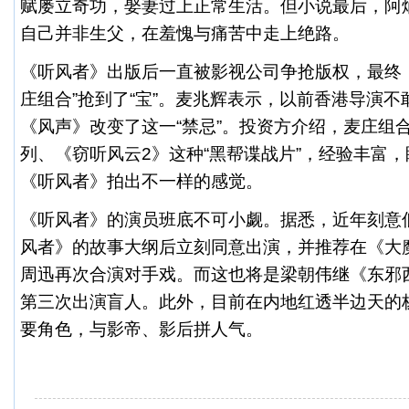
赋屡立奇功，娶妻过上正常
生活
。但小说最后，阿
自己并非生父，在羞愧与痛苦中走上绝路。
《听风者》出版后一直被影视公司争抢版权，最终
庄组合”抢到了“宝”。麦兆辉表示，以前香港导演
《风声》改变了这一“禁忌”。投资方介绍，麦庄组
列、《窃听风云2》这种“黑帮谍战片”，经验丰富
《听风者》拍出不一样的感觉。
《听风者》的演员班底不可小觑。据悉，近年刻意
风者》的故事大纲后立刻同意出演，并推荐在《大
周迅再次合演对手戏。而这也将是梁朝伟继《东邪
第三次出演盲人。此外，目前在内地红透半边天的
要角色，与影帝、影后拼人气。