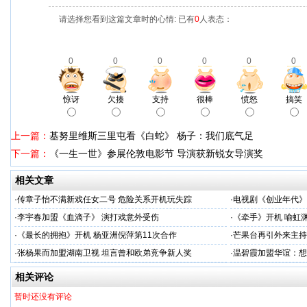
请选择您看到这篇文章时的心情: 已有
0
人表态：
0
0
0
0
0
0
惊讶
欠揍
支持
很棒
愤怒
搞笑
上一篇：
基努里维斯三里屯看《白蛇》 杨子：我们底气足
下一篇：
《一生一世》参展伦敦电影节 导演获新锐女导演奖
相关文章
·
传章子怡不满新戏任女二号 危险关系开机玩失踪
·
电视剧《创业年代》
·
李宇春加盟《血滴子》 演打戏意外受伤
·
《牵手》开机 喻虹
·
《最长的拥抱》开机 杨亚洲倪萍第11次合作
·
芒果台再引外来主持
·
张杨果而加盟湖南卫视 坦言曾和欧弟竞争新人奖
·
温碧霞加盟华谊：想
相关评论
暂时还没有评论