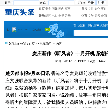
帐号：
密码：
保存
首页
美食
国际
国内
军事
图片
女性
文化
事件
娱乐
综艺
电影
电视
音乐
体育
文学
探索
奇闻
热门搜索：
网页游戏
火箭
您现在的位置：
首页
>>
电影新闻
>> 内容
麦庄新作《听风者》十月开机 梁朝
时间：2011/10/1 19:13:09 点击：14471
楚天都市报9月30日讯
香港名导麦兆辉前晚通过微
庄文强联合执导的新片《听风者》将于十月开机，
红到发紫的
杨幂
（
微博
）确定加盟，该片初步定于
风者》根据作家麦家同名小说改编，故事主角阿炳
殊听力的智障盲人，被我情报人员吸纳，破解敌方