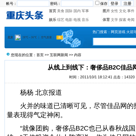
帐号：
密码：
保存
首页
美食
国际
国内
军事
图片
女性
文化
事件
娱乐
综艺
电影
电视
音乐
体育
文学
探索
奇闻
热门搜索：
网页游戏
火箭
您现在的位置：
首页
>>
互联网新闻
>> 内容
从线上到线下：奢侈品B2C佳品网
时间：2011/10/1 18:12:41 点击：14320
杨杨 北京报道
火并的味道已清晰可见，尽管佳品网的
量表现得气定神闲。
“就像团购，奢侈品B2C也已从春秋战国