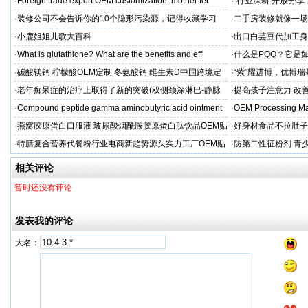
力保驾护航
·
Foreign trade export OEM customization, mother fer
·
“行业深耕 开放分
·
装修公司不会告诉你的10个隐形污染源，记得收藏学习
·
二手房装修就像一场
糟心！看完这篇再开
·
小鹿姐姐儿歌大百科
·
出口白芸豆代加工身
贴牌
·
What is glutathione? What are the benefits and eff
·
什么是PQQ？它是
·
碳酸镁钙 柠檬酸OEM定制 冬氨酸钙 维生素D中国跨境定
·
“紫”耀进博，优博
制
·
老年痴呆症的治疗上取得了新的突破(双侧颈深淋巴-静脉
·
提高孩子注意力 改善
吻合术)
·
Compound peptide gamma aminobutyric acid ointment
·
OEM Processing Man
·
燕窝胶原蛋白口服液 玻尿酸烟酰胺胶原蛋白肽饮品OEM贴
·
好身材食品不拉肚子
牌
·
特膳复合营养代餐粉行业电商新趋势源头实力工厂OEM贴
·
防第二性征粉剂 青
牌代工
相关评论
暂时还没有评论
发表我的评论
大名：