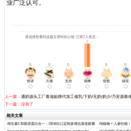
业广泛认可。
请选择您看到这篇文章时的心情: 已有
7
人表态：
7
0
0
0
0
0
惊讶
欠揍
支持
很棒
愤怒
搞笑
上一篇：
通奶源头工厂膏滋贴牌代加工催乳/下奶/无奶/奶少/乃安源膏
下一篇：没有了
相关文章
·
维生素C和胶原蛋白合一：OEM出口定制多维抗衰老胶囊
·
纯植物 + 人参牡蛎