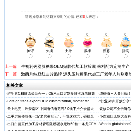
请选择您看到这篇文章时的心情: 已有
0
人表态：
0
0
0
0
0
0
惊讶
欠揍
支持
很棒
愤怒
搞笑
上一篇：
牛初乳钙凝胶糖果OEM贴牌代加工软胶囊 来料配方定制生产
下一篇：
激酶片纳豆红曲片贴牌 源头压片糖果代加工厂老年人片剂定
相关文章
·
维生素C和胶原蛋白合一：OEM出口定制多维抗衰老胶囊
·
纯植物 + 人参牡蛎
力保驾护航
·
Foreign trade export OEM customization, mother fer
·
“行业深耕 开放分
·
云上电竞，逐梦南区 中国电信电竞云2.0线下推介会盛大
·
装修公司不会告诉你
启幕
·
二手房装修就像一场“老房变形记”，不懂这些坑，砸钱又
·
小鹿姐姐儿歌大百科
糟心！看完这篇再开工
·
出口白芸豆代加工身材管理阻断碳水定制60粒一条龙OEM
·
What is glutathione?