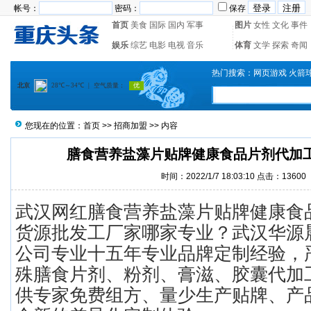
帐号：
密码：
保存
首页
美食
国际
国内
军事
图片
女性
文化
事件
娱乐
综艺
电影
电视
音乐
体育
文学
探索
奇闻
热门搜索：
网页游戏
火箭
您现在的位置：
首页
>>
招商加盟
>> 内容
膳食营养盐藻片贴牌健康食品片剂代加
时间：2022/1/7 18:03:10 点击：13600
武汉网红膳食营养盐藻片贴牌健康食
货源批发工厂家哪家专业？武汉华源
公司专业十五年专业品牌定制经验，
殊膳食片剂、粉剂、膏滋、胶囊代加
供专家免费组方、量少生产贴牌、产