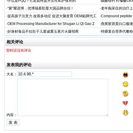
贴牌
·
什么是PQQ？它是如何提升女性私护保养的
·
碳酸镁钙 柠檬酸OE
制
·
“紫”耀进博，优博瑞慕彰显大国品牌自信！
·
老年痴呆症的治疗上
吻合术)
·
提高孩子注意力 改善多动症 促进大脑发育 OEM贴牌代工
·
Compound peptide 
·
OEM Processing Manufacturer for Shugan Li Qi Gao Z
·
燕窝胶原蛋白口服液
牌
·
好身材食品不拉肚子儿童减重玉葱片火爆招商
·
特膳复合营养代餐粉
牌代工
相关评论
暂时还没有评论
发表我的评论
大名：
内容：