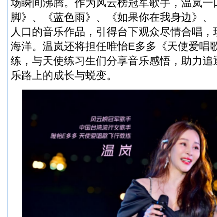
场瞬间沸腾。作为风云榜冠军歌手，温岚一
脚》、《蓝色雨》、《如果你在我身边》、
人口的音乐作品，引得台下观众尽情合唱，
海洋。温岚还将担任唯怡E多多《天使爱唱
练，与天使练习生们分享音乐感悟，助力追
乐路上的成长与蜕变。