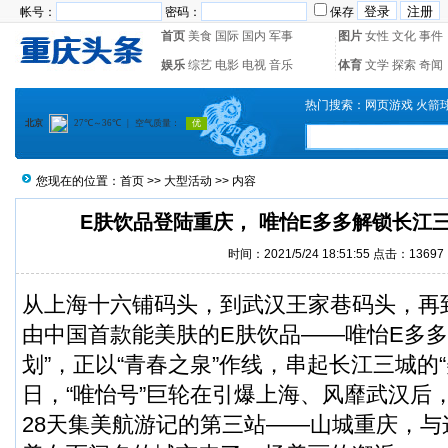
帐号：
密码：
保存
首页
美食
国际
国内
军事
图片
女性
文化
事件
娱乐
综艺
电影
电视
音乐
体育
文学
探索
奇闻
热门搜索：
网页游戏
火箭
您现在的位置：
首页
>>
大型活动
>> 内容
E肤饮品登陆重庆， 唯怡E多多解锁长江
时间：2021/5/24 18:51:55 点击：13697
从上海十六铺码头，到武汉王家巷码头，再
由中国首款能美肤的E肤饮品——唯怡E多多发
划”，正以“青春之泉”作线，串起长江三城的“
日，“唯怡号”巨轮在引爆上海、风靡武汉后
28天集美航游记的第三站——山城重庆，