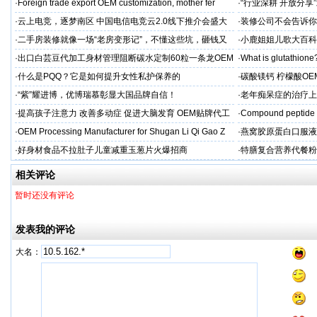
力保驾护航
·
Foreign trade export OEM customization, mother fer
·
“行业深耕 开放分
·
云上电竞，逐梦南区 中国电信电竞云2.0线下推介会盛大
·
装修公司不会告诉你
启幕
·
二手房装修就像一场“老房变形记”，不懂这些坑，砸钱又
·
小鹿姐姐儿歌大百科
糟心！看完这篇再开工
·
出口白芸豆代加工身材管理阻断碳水定制60粒一条龙OEM
·
What is glutathione?
贴牌
·
什么是PQQ？它是如何提升女性私护保养的
·
碳酸镁钙 柠檬酸OE
制
·
“紫”耀进博，优博瑞慕彰显大国品牌自信！
·
老年痴呆症的治疗上
吻合术)
·
提高孩子注意力 改善多动症 促进大脑发育 OEM贴牌代工
·
Compound peptide 
·
OEM Processing Manufacturer for Shugan Li Qi Gao Z
·
燕窝胶原蛋白口服液
牌
·
好身材食品不拉肚子儿童减重玉葱片火爆招商
·
特膳复合营养代餐粉
牌代工
相关评论
暂时还没有评论
发表我的评论
大名：