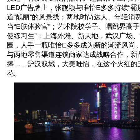
LED广告牌上，张靓颖与唯怡E多多持续“霸
道“靓丽”的风景线；两地时尚达人、年轻消
当“E肤体验官”；艺术院校学子、唱跳界高手
使练习生”；上海外滩、新天地，武汉广场
圈，人手一瓶唯怡E多多成为新的潮流风尚
与两地零售渠道连锁商家达成战略合作，新
捧……沪汉双城，大美唯怡，在这个火红的
花。