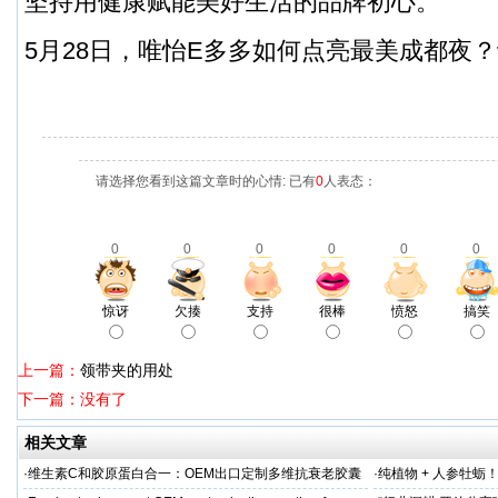
坚持用健康赋能美好生活的品牌初心。
5月28日，唯怡E多多如何点亮最美成都夜
请选择您看到这篇文章时的心情: 已有
0
人表态：
0
0
0
0
0
0
惊讶
欠揍
支持
很棒
愤怒
搞笑
上一篇：
领带夹的用处
下一篇：没有了
相关文章
·
维生素C和胶原蛋白合一：OEM出口定制多维抗衰老胶囊
·
纯植物 + 人参牡蛎