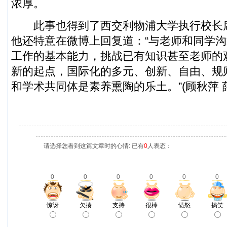
浓厚。
此事也得到了西交利物浦大学执行校长
他还特意在微博上回复道：“与老师和同学
工作的基本能力，挑战已有知识甚至老师的
新的起点，国际化的多元、创新、自由、规
和学术共同体是素养熏陶的乐土。”(顾秋萍 
请选择您看到这篇文章时的心情: 已有
0
人表态：
0
0
0
0
0
0
惊讶
欠揍
支持
很棒
愤怒
搞笑