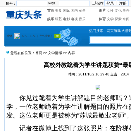
帐号：
密码：
保存
首页
美食
国际
国内
军事
图片
女性
文化
事件
娱乐
综艺
电影
电视
音乐
体育
文学
探索
奇闻
热门搜索：
网页游戏
火箭
您现在的位置：
首页
>>
文学情感
>> 内容
高校外教跪着为学生讲题获赞“最敬
时间：2011/10/2 16:29:48 点击：2814
你见过跪着为学生讲解题目的老师吗？
学，一位老师跪着为学生讲解题目的照片在
发。这位老师更是被称为“苏城最敬业老师”
记者在微博上找到了这张照片：在阶梯