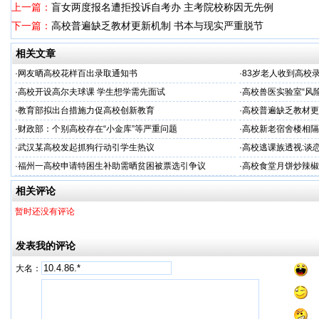
上一篇：
盲女两度报名遭拒投诉自考办 主考院校称因无先例
下一篇：
高校普遍缺乏教材更新机制 书本与现实严重脱节
相关文章
·
网友晒高校花样百出录取通知书
·
83岁老人收到高校
·
高校开设高尔夫球课 学生想学需先面试
·
高校兽医实验室“风
·
教育部拟出台措施力促高校创新教育
·
高校普遍缺乏教材更
·
财政部：个别高校存在“小金库”等严重问题
·
高校新老宿舍楼相隔
·
武汉某高校发起抓狗行动引学生热议
·
高校逃课族透视:谈
·
福州一高校申请特困生补助需晒贫困被票选引争议
·
高校食堂月饼炒辣椒
相关评论
暂时还没有评论
发表我的评论
大名：